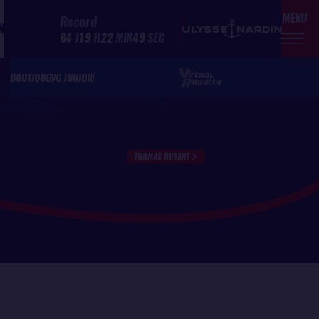
MENU
Record
N
64
J
19
H
22
MIN
49
SEC
BOUTIQUE
VG JUNIOR
THOMAS RUYANT