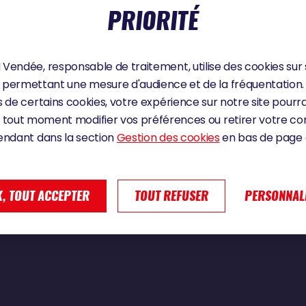
PRIORITÉ
Vendée, responsable de traitement, utilise des cookies sur 
sser | Vendée Globe 2024
permettant une mesure d'audience et de la fréquentation.
 de certains cookies, votre expérience sur notre site pourra
 tout moment modifier vos préférences ou retirer votre 
endant dans la section
Gestion des cookies
en bas de page d
, TOUT ACCEPTER
TOUT REFUSER
PERSONNAL