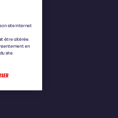
son site internet
it être altérée.
consentement en
u site.
ISER