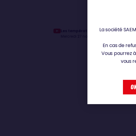
La société SAEM 
Les températures commencent à rebai
Mercredi 27 novembre 2024
En cas de refus
Vous pourrez à
vous r
OK