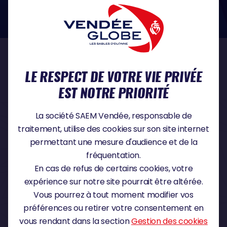
dans le domaine de la protection des données à caractère personnel :
https://www.cnil.fr/fr
NOS PARTENAIRES
LE RESPECT DE VOTRE VIE PRIVÉE
EST NOTRE PRIORITÉ
PARTENAIRE TITRE
La société SAEM Vendée, responsable de
traitement, utilise des cookies sur son site internet
permettant une mesure d'audience et de la
fréquentation.
PARTENAIRE MAJEUR
En cas de refus de certains cookies, votre
expérience sur notre site pourrait être altérée.
Vous pourrez à tout moment modifier vos
préférences ou retirer votre consentement en
vous rendant dans la section
Gestion des cookies