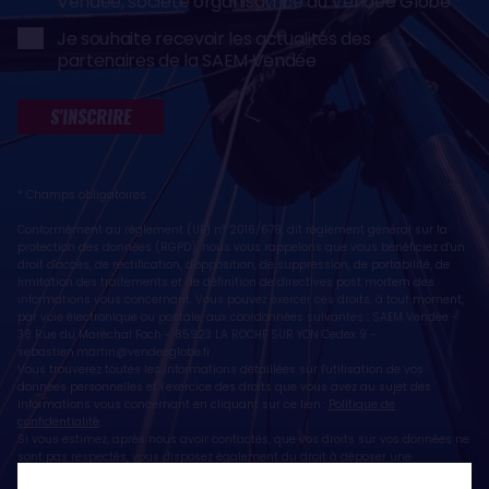
Vendée, société organisatrice du Vendée Globe
Je souhaite recevoir les actualités des
partenaires de la SAEM Vendée
S'INSCRIRE
* Champs obligatoires
Conformément au règlement (UE) n° 2016/679, dit règlement général sur la
protection des données (RGPD), nous vous rappelons que vous bénéficiez d'un
droit d'accès, de rectification, d'opposition, de suppression, de portabilité, de
limitation des traitements et de définition de directives post mortem des
informations vous concernant. Vous pouvez exercer ces droits, à tout moment,
par voie électronique ou postale, aux coordonnées suivantes : SAEM Vendée -
38 Rue du Maréchal Foch - 85923 LA ROCHE SUR YON Cedex 9 -
sebastien.martin@vendeeglobe.fr
.
Vous trouverez toutes les informations détaillées sur l'utilisation de vos
données personnelles et l’exercice des droits que vous avez au sujet des
informations vous concernant en cliquant sur ce lien :
Politique de
confidentialité
.
Si vous estimez, après nous avoir contactés, que vos droits sur vos données ne
sont pas respectés, vous disposez également du droit à déposer une
réclamation ou une plainte auprès de la CNIL, autorité de contrôle compétente