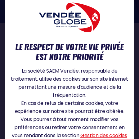
dans le domaine de la protection des données à caractère personnel :
https://www.cnil.fr/fr
NOS PARTENAIRES
LE RESPECT DE VOTRE VIE PRIVÉE
EST NOTRE PRIORITÉ
PARTENAIRE TITRE
La société SAEM Vendée, responsable de
traitement, utilise des cookies sur son site internet
permettant une mesure d'audience et de la
fréquentation.
PARTENAIRE MAJEUR
En cas de refus de certains cookies, votre
expérience sur notre site pourrait être altérée.
Vous pourrez à tout moment modifier vos
préférences ou retirer votre consentement en
vous rendant dans la section
Gestion des cookies