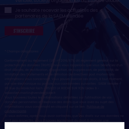
Vendée, société organisatrice du Vendée Globe
Je souhaite recevoir les actualités des
partenaires de la SAEM Vendée
S'INSCRIRE
* Champs obligatoires
Conformément au règlement (UE) n° 2016/679, dit règlement général sur la
protection des données (RGPD), nous vous rappelons que vous bénéficiez d'un
droit d'accès, de rectification, d'opposition, de suppression, de portabilité, de
limitation des traitements et de définition de directives post mortem des
informations vous concernant. Vous pouvez exercer ces droits, à tout moment,
par voie électronique ou postale, aux coordonnées suivantes : SAEM Vendée -
38 Rue du Maréchal Foch - 85923 LA ROCHE SUR YON Cedex 9 -
sebastien.martin@vendeeglobe.fr
.
Vous trouverez toutes les informations détaillées sur l'utilisation de vos
données personnelles et l’exercice des droits que vous avez au sujet des
informations vous concernant en cliquant sur ce lien :
Politique de
confidentialité
.
Si vous estimez, après nous avoir contactés, que vos droits sur vos données ne
sont pas respectés, vous disposez également du droit à déposer une
réclamation ou une plainte auprès de la CNIL, autorité de contrôle compétente