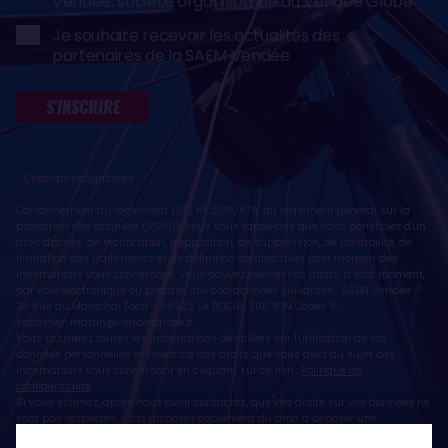
Vendée, société organisatrice du Vendée Globe
Je souhaite recevoir les actualités des
partenaires de la SAEM Vendée
S'INSCRIRE
* Champs obligatoires
Conformément au règlement (UE) n° 2016/679, dit règlement général sur la
protection des données (RGPD), nous vous rappelons que vous bénéficiez d'un
droit d'accès, de rectification, d'opposition, de suppression, de portabilité, de
limitation des traitements et de définition de directives post mortem des
informations vous concernant. Vous pouvez exercer ces droits, à tout moment,
par voie électronique ou postale, aux coordonnées suivantes : SAEM Vendée -
38 Rue du Maréchal Foch - 85923 LA ROCHE SUR YON Cedex 9 -
sebastien.martin@vendeeglobe.fr
.
Vous trouverez toutes les informations détaillées sur l'utilisation de vos
données personnelles et l’exercice des droits que vous avez au sujet des
informations vous concernant en cliquant sur ce lien :
Politique de
confidentialité
.
Si vous estimez, après nous avoir contactés, que vos droits sur vos données ne
sont pas respectés, vous disposez également du droit à déposer une
réclamation ou une plainte auprès de la CNIL, autorité de contrôle compétente