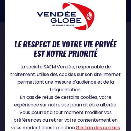
dans le domaine de la protection des données à caractère personnel :
https://www.cnil.fr/fr
NOS PARTENAIRES
LE RESPECT DE VOTRE VIE PRIVÉE
EST NOTRE PRIORITÉ
PARTENAIRE TITRE
La société SAEM Vendée, responsable de
traitement, utilise des cookies sur son site internet
permettant une mesure d'audience et de la
fréquentation.
PARTENAIRE MAJEUR
En cas de refus de certains cookies, votre
expérience sur notre site pourrait être altérée.
Vous pourrez à tout moment modifier vos
préférences ou retirer votre consentement en
vous rendant dans la section
Gestion des cookies