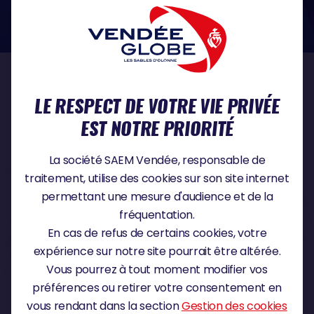
dans le domaine de la protection des données à caractère personnel :
https://www.cnil.fr/fr
NOS PARTENAIRES
LE RESPECT DE VOTRE VIE PRIVÉE
EST NOTRE PRIORITÉ
PARTENAIRE TITRE
La société SAEM Vendée, responsable de
traitement, utilise des cookies sur son site internet
permettant une mesure d'audience et de la
fréquentation.
PARTENAIRE MAJEUR
En cas de refus de certains cookies, votre
expérience sur notre site pourrait être altérée.
Vous pourrez à tout moment modifier vos
préférences ou retirer votre consentement en
vous rendant dans la section
Gestion des cookies