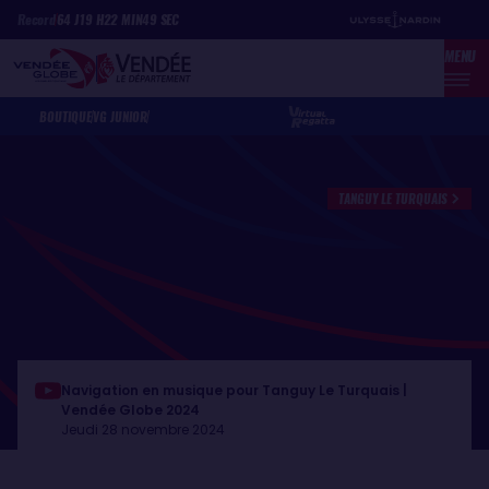
Aller
Panneau de gestion des cookies
Record
64
J
19
H
22
MIN
49
SEC
au
MENU
contenu
principal
BOUTIQUE
VG JUNIOR
TANGUY LE TURQUAIS
Navigation en musique pour Tanguy Le Turquais |
Vendée Globe 2024
Jeudi 28 novembre 2024