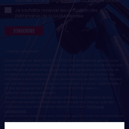
Vendée, société organisatrice du Vendée Globe
Je souhaite recevoir les actualités des
partenaires de la SAEM Vendée
S'INSCRIRE
* Champs obligatoires
Conformément au règlement (UE) n° 2016/679, dit règlement général sur la
protection des données (RGPD), nous vous rappelons que vous bénéficiez d'un
droit d'accès, de rectification, d'opposition, de suppression, de portabilité, de
limitation des traitements et de définition de directives post mortem des
informations vous concernant. Vous pouvez exercer ces droits, à tout moment,
par voie électronique ou postale, aux coordonnées suivantes : SAEM Vendée -
38 Rue du Maréchal Foch - 85923 LA ROCHE SUR YON Cedex 9 -
sebastien.martin@vendeeglobe.fr
.
Vous trouverez toutes les informations détaillées sur l'utilisation de vos
données personnelles et l’exercice des droits que vous avez au sujet des
informations vous concernant en cliquant sur ce lien :
Politique de
confidentialité
.
Si vous estimez, après nous avoir contactés, que vos droits sur vos données ne
sont pas respectés, vous disposez également du droit à déposer une
réclamation ou une plainte auprès de la CNIL, autorité de contrôle compétente