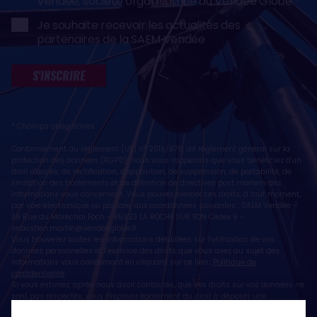
Vendée, société organisatrice du Vendée Globe
Je souhaite recevoir les actualités des
partenaires de la SAEM Vendée
S'INSCRIRE
* Champs obligatoires
Conformément au règlement (UE) n° 2016/679, dit règlement général sur la
protection des données (RGPD), nous vous rappelons que vous bénéficiez d'un
droit d'accès, de rectification, d'opposition, de suppression, de portabilité, de
limitation des traitements et de définition de directives post mortem des
informations vous concernant. Vous pouvez exercer ces droits, à tout moment,
par voie électronique ou postale, aux coordonnées suivantes : SAEM Vendée -
38 Rue du Maréchal Foch - 85923 LA ROCHE SUR YON Cedex 9 -
sebastien.martin@vendeeglobe.fr
.
Vous trouverez toutes les informations détaillées sur l'utilisation de vos
données personnelles et l’exercice des droits que vous avez au sujet des
informations vous concernant en cliquant sur ce lien :
Politique de
confidentialité
.
Si vous estimez, après nous avoir contactés, que vos droits sur vos données ne
sont pas respectés, vous disposez également du droit à déposer une
réclamation ou une plainte auprès de la CNIL, autorité de contrôle compétente