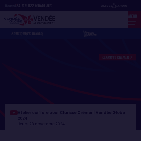
Aller
Panneau de gestion des cookies
Record
64
J
19
H
22
MIN
49
SEC
au
MENU
contenu
principal
BOUTIQUE
VG JUNIOR
CLARISSE CRÉMER
Atelier coiffure pour Clarisse Crémer | Vendée Globe
2024
Jeudi 28 novembre 2024