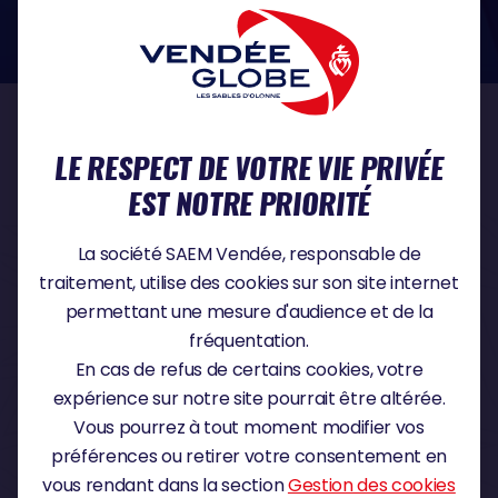
dans le domaine de la protection des données à caractère personnel :
https://www.cnil.fr/fr
NOS PARTENAIRES
LE RESPECT DE VOTRE VIE PRIVÉE
EST NOTRE PRIORITÉ
PARTENAIRE TITRE
La société SAEM Vendée, responsable de
traitement, utilise des cookies sur son site internet
permettant une mesure d'audience et de la
fréquentation.
PARTENAIRE MAJEUR
En cas de refus de certains cookies, votre
expérience sur notre site pourrait être altérée.
Vous pourrez à tout moment modifier vos
préférences ou retirer votre consentement en
vous rendant dans la section
Gestion des cookies