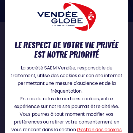
dans le domaine de la protection des données à caractère personnel :
https://www.cnil.fr/fr
NOS PARTENAIRES
LE RESPECT DE VOTRE VIE PRIVÉE
EST NOTRE PRIORITÉ
PARTENAIRE TITRE
La société SAEM Vendée, responsable de
traitement, utilise des cookies sur son site internet
permettant une mesure d'audience et de la
fréquentation.
PARTENAIRE MAJEUR
En cas de refus de certains cookies, votre
expérience sur notre site pourrait être altérée.
Vous pourrez à tout moment modifier vos
préférences ou retirer votre consentement en
vous rendant dans la section
Gestion des cookies