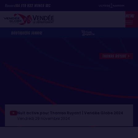
Aller
Panneau de gestion des cookies
Record
64
J
19
H
22
MIN
49
SEC
au
MENU
contenu
principal
BOUTIQUE
VG JUNIOR
THOMAS RUYANT
Nuit active pour Thomas Ruyant | Vendée Globe 2024
Vendredi 29 novembre 2024