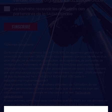
Vendée, société organisatrice du Vendée Globe
Je souhaite recevoir les actualités des
partenaires de la SAEM Vendée
S'INSCRIRE
* Champs obligatoires
Conformément au règlement (UE) n° 2016/679, dit règlement général sur la
protection des données (RGPD), nous vous rappelons que vous bénéficiez d'un
droit d'accès, de rectification, d'opposition, de suppression, de portabilité, de
limitation des traitements et de définition de directives post mortem des
informations vous concernant. Vous pouvez exercer ces droits, à tout moment,
par voie électronique ou postale, aux coordonnées suivantes : SAEM Vendée -
38 Rue du Maréchal Foch - 85923 LA ROCHE SUR YON Cedex 9 -
sebastien.martin@vendeeglobe.fr
.
Vous trouverez toutes les informations détaillées sur l'utilisation de vos
données personnelles et l’exercice des droits que vous avez au sujet des
informations vous concernant en cliquant sur ce lien :
Politique de
confidentialité
.
Si vous estimez, après nous avoir contactés, que vos droits sur vos données ne
sont pas respectés, vous disposez également du droit à déposer une
réclamation ou une plainte auprès de la CNIL, autorité de contrôle compétente