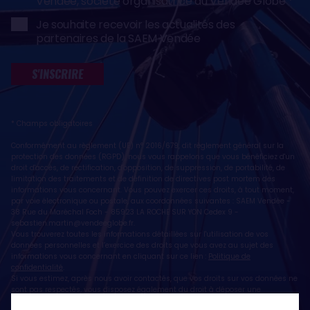
Vendée, société organisatrice du Vendée Globe
Je souhaite recevoir les actualités des
partenaires de la SAEM Vendée
S'INSCRIRE
* Champs obligatoires
Conformément au règlement (UE) n° 2016/679, dit règlement général sur la
protection des données (RGPD), nous vous rappelons que vous bénéficiez d'un
droit d'accès, de rectification, d'opposition, de suppression, de portabilité, de
limitation des traitements et de définition de directives post mortem des
informations vous concernant. Vous pouvez exercer ces droits, à tout moment,
par voie électronique ou postale, aux coordonnées suivantes : SAEM Vendée -
38 Rue du Maréchal Foch - 85923 LA ROCHE SUR YON Cedex 9 -
sebastien.martin@vendeeglobe.fr
.
Vous trouverez toutes les informations détaillées sur l'utilisation de vos
données personnelles et l’exercice des droits que vous avez au sujet des
informations vous concernant en cliquant sur ce lien :
Politique de
confidentialité
.
Si vous estimez, après nous avoir contactés, que vos droits sur vos données ne
sont pas respectés, vous disposez également du droit à déposer une
réclamation ou une plainte auprès de la CNIL, autorité de contrôle compétente