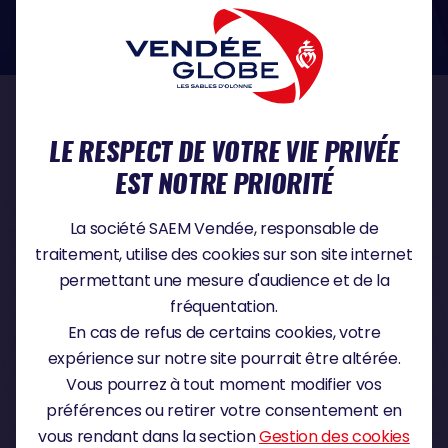
dans le domaine de la protection des données à caractère personnel :
https://www.cnil.fr/fr
NOS PARTENAIRES
LE RESPECT DE VOTRE VIE PRIVÉE
EST NOTRE PRIORITÉ
PARTENAIRE TITRE
La société SAEM Vendée, responsable de
traitement, utilise des cookies sur son site internet
permettant une mesure d'audience et de la
fréquentation.
PARTENAIRE MAJEUR
En cas de refus de certains cookies, votre
expérience sur notre site pourrait être altérée.
Vous pourrez à tout moment modifier vos
préférences ou retirer votre consentement en
vous rendant dans la section
Gestion des cookies