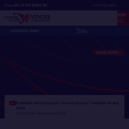
Aller
Panneau de gestion des cookies
Record
64
J
19
H
22
MIN
49
SEC
au
MENU
contenu
principal
BOUTIQUE
VG JUNIOR
THOMAS RUYANT
Premiers albatros pour Thomas Ruyant | Vendée Globe
2024
Dimanche 1 décembre 2024