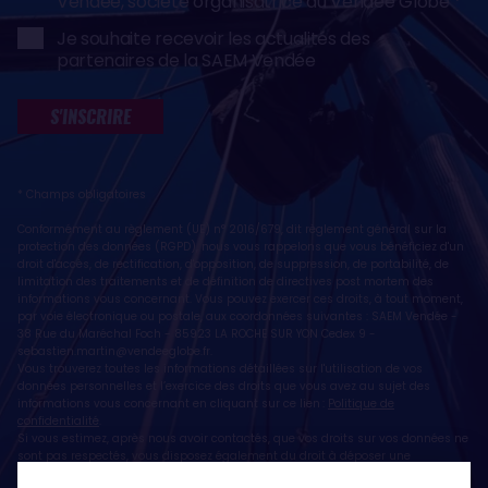
Vendée, société organisatrice du Vendée Globe
Je souhaite recevoir les actualités des
partenaires de la SAEM Vendée
S'INSCRIRE
* Champs obligatoires
Conformément au règlement (UE) n° 2016/679, dit règlement général sur la
protection des données (RGPD), nous vous rappelons que vous bénéficiez d'un
droit d'accès, de rectification, d'opposition, de suppression, de portabilité, de
limitation des traitements et de définition de directives post mortem des
informations vous concernant. Vous pouvez exercer ces droits, à tout moment,
par voie électronique ou postale, aux coordonnées suivantes : SAEM Vendée -
38 Rue du Maréchal Foch - 85923 LA ROCHE SUR YON Cedex 9 -
sebastien.martin@vendeeglobe.fr
.
Vous trouverez toutes les informations détaillées sur l'utilisation de vos
données personnelles et l’exercice des droits que vous avez au sujet des
informations vous concernant en cliquant sur ce lien :
Politique de
confidentialité
.
Si vous estimez, après nous avoir contactés, que vos droits sur vos données ne
sont pas respectés, vous disposez également du droit à déposer une
réclamation ou une plainte auprès de la CNIL, autorité de contrôle compétente