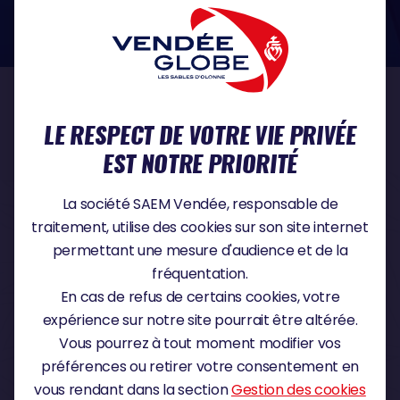
dans le domaine de la protection des données à caractère personnel :
https://www.cnil.fr/fr
NOS PARTENAIRES
LE RESPECT DE VOTRE VIE PRIVÉE
EST NOTRE PRIORITÉ
PARTENAIRE TITRE
La société SAEM Vendée, responsable de
traitement, utilise des cookies sur son site internet
permettant une mesure d'audience et de la
fréquentation.
PARTENAIRE MAJEUR
En cas de refus de certains cookies, votre
expérience sur notre site pourrait être altérée.
Vous pourrez à tout moment modifier vos
préférences ou retirer votre consentement en
vous rendant dans la section
Gestion des cookies