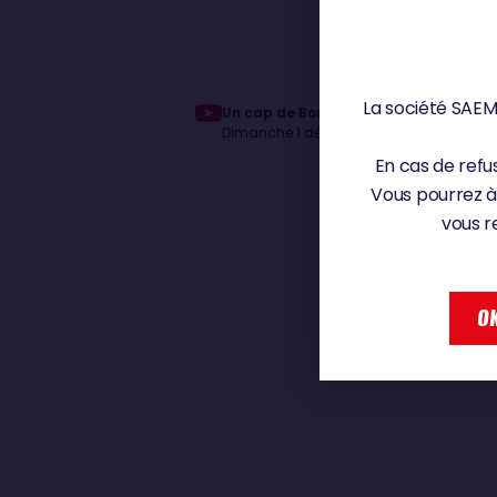
La société SAEM 
Un cap de Bonne Espérance très calm
Dimanche 1 décembre 2024
En cas de refus
Vous pourrez à
vous r
OK