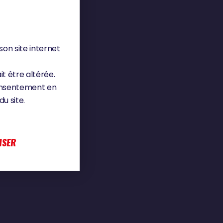
son site internet
it être altérée.
consentement en
u site.
ISER