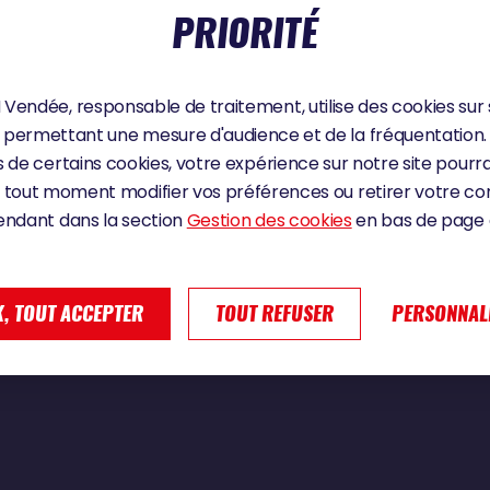
PRIORITÉ
Vendée, responsable de traitement, utilise des cookies sur 
e | Vendée Globe 2024
permettant une mesure d'audience et de la fréquentation.
 de certains cookies, votre expérience sur notre site pourra
 tout moment modifier vos préférences ou retirer votre 
endant dans la section
Gestion des cookies
en bas de page d
, TOUT ACCEPTER
TOUT REFUSER
PERSONNAL