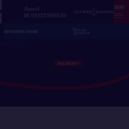
MENU
Record
N
64
J
19
H
22
MIN
49
SEC
BOUTIQUE
VG JUNIOR
PAUL MEILHAT