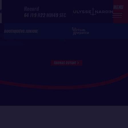
MENU
Record
N
64
J
19
H
22
MIN
49
SEC
BOUTIQUE
VG JUNIOR
THOMAS RUYANT