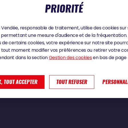
PRIORITÉ
Vendée, responsable de traitement, utilise des cookies sur 
ion qui va cueillir la tête de flotte | Vendée Globe 2024
permettant une mesure d'audience et de la fréquentation.
 de certains cookies, votre expérience sur notre site pourra
 tout moment modifier vos préférences ou retirer votre 
endant dans la section
Gestion des cookies
en bas de page d
, TOUT ACCEPTER
TOUT REFUSER
PERSONNAL