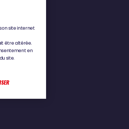
son site internet
it être altérée.
consentement en
u site.
ISER