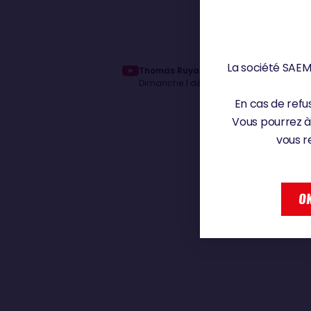
La société SAEM 
Thomas Ruyant nous explique la dépress
Dimanche 1 décembre 2024
En cas de refus
Vous pourrez à
vous r
OK