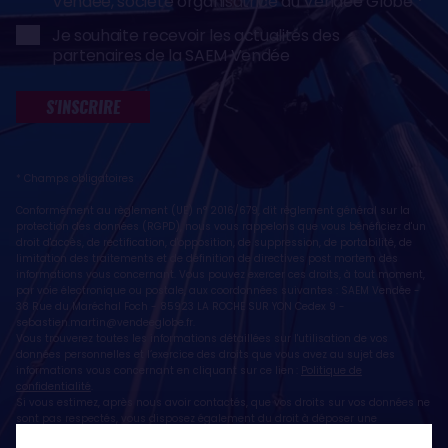
Vendée, société organisatrice du Vendée Globe
Je souhaite recevoir les actualités des
partenaires de la SAEM Vendée
S'INSCRIRE
* Champs obligatoires
Conformément au règlement (UE) n° 2016/679, dit règlement général sur la
protection des données (RGPD), nous vous rappelons que vous bénéficiez d'un
droit d'accès, de rectification, d'opposition, de suppression, de portabilité, de
limitation des traitements et de définition de directives post mortem des
informations vous concernant. Vous pouvez exercer ces droits, à tout moment,
par voie électronique ou postale, aux coordonnées suivantes : SAEM Vendée -
38 Rue du Maréchal Foch - 85923 LA ROCHE SUR YON Cedex 9 -
sebastien.martin@vendeeglobe.fr
.
Vous trouverez toutes les informations détaillées sur l'utilisation de vos
données personnelles et l’exercice des droits que vous avez au sujet des
informations vous concernant en cliquant sur ce lien :
Politique de
confidentialité
.
Si vous estimez, après nous avoir contactés, que vos droits sur vos données ne
sont pas respectés, vous disposez également du droit à déposer une
réclamation ou une plainte auprès de la CNIL, autorité de contrôle compétente