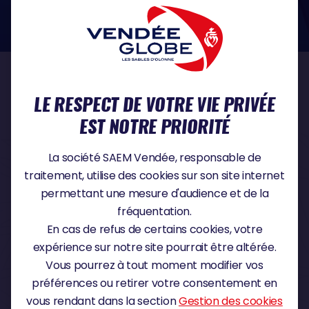
dans le domaine de la protection des données à caractère personnel :
https://www.cnil.fr/fr
NOS PARTENAIRES
LE RESPECT DE VOTRE VIE PRIVÉE
EST NOTRE PRIORITÉ
PARTENAIRE TITRE
La société SAEM Vendée, responsable de
traitement, utilise des cookies sur son site internet
permettant une mesure d'audience et de la
fréquentation.
PARTENAIRE MAJEUR
En cas de refus de certains cookies, votre
expérience sur notre site pourrait être altérée.
Vous pourrez à tout moment modifier vos
préférences ou retirer votre consentement en
vous rendant dans la section
Gestion des cookies