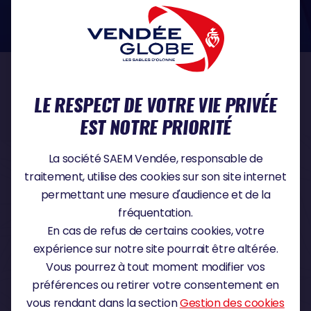
dans le domaine de la protection des données à caractère personnel :
https://www.cnil.fr/fr
NOS PARTENAIRES
LE RESPECT DE VOTRE VIE PRIVÉE
EST NOTRE PRIORITÉ
PARTENAIRE TITRE
La société SAEM Vendée, responsable de
traitement, utilise des cookies sur son site internet
permettant une mesure d'audience et de la
fréquentation.
PARTENAIRE MAJEUR
En cas de refus de certains cookies, votre
expérience sur notre site pourrait être altérée.
Vous pourrez à tout moment modifier vos
préférences ou retirer votre consentement en
vous rendant dans la section
Gestion des cookies