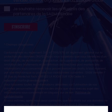
Vendée, société organisatrice du Vendée Globe
Je souhaite recevoir les actualités des
partenaires de la SAEM Vendée
S'INSCRIRE
* Champs obligatoires
Conformément au règlement (UE) n° 2016/679, dit règlement général sur la
protection des données (RGPD), nous vous rappelons que vous bénéficiez d'un
droit d'accès, de rectification, d'opposition, de suppression, de portabilité, de
limitation des traitements et de définition de directives post mortem des
informations vous concernant. Vous pouvez exercer ces droits, à tout moment,
par voie électronique ou postale, aux coordonnées suivantes : SAEM Vendée -
38 Rue du Maréchal Foch - 85923 LA ROCHE SUR YON Cedex 9 -
sebastien.martin@vendeeglobe.fr
.
Vous trouverez toutes les informations détaillées sur l'utilisation de vos
données personnelles et l’exercice des droits que vous avez au sujet des
informations vous concernant en cliquant sur ce lien :
Politique de
confidentialité
.
Si vous estimez, après nous avoir contactés, que vos droits sur vos données ne
sont pas respectés, vous disposez également du droit à déposer une
réclamation ou une plainte auprès de la CNIL, autorité de contrôle compétente