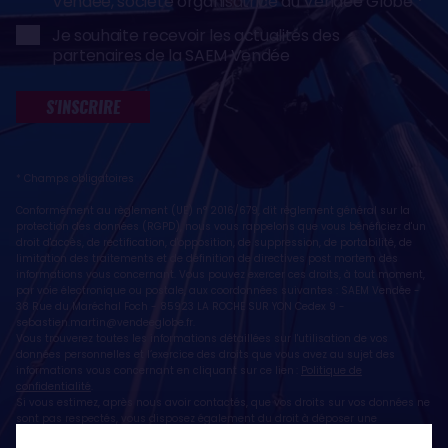
Vendée, société organisatrice du Vendée Globe
Je souhaite recevoir les actualités des
partenaires de la SAEM Vendée
S'INSCRIRE
* Champs obligatoires
Conformément au règlement (UE) n° 2016/679, dit règlement général sur la
protection des données (RGPD), nous vous rappelons que vous bénéficiez d'un
droit d'accès, de rectification, d'opposition, de suppression, de portabilité, de
limitation des traitements et de définition de directives post mortem des
informations vous concernant. Vous pouvez exercer ces droits, à tout moment,
par voie électronique ou postale, aux coordonnées suivantes : SAEM Vendée -
38 Rue du Maréchal Foch - 85923 LA ROCHE SUR YON Cedex 9 -
sebastien.martin@vendeeglobe.fr
.
Vous trouverez toutes les informations détaillées sur l'utilisation de vos
données personnelles et l’exercice des droits que vous avez au sujet des
informations vous concernant en cliquant sur ce lien :
Politique de
confidentialité
.
Si vous estimez, après nous avoir contactés, que vos droits sur vos données ne
sont pas respectés, vous disposez également du droit à déposer une
réclamation ou une plainte auprès de la CNIL, autorité de contrôle compétente