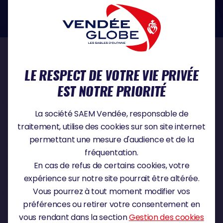
dans le domaine de la protection des données à caractère personnel :
https://www.cnil.fr/fr
NOS PARTENAIRES
LE RESPECT DE VOTRE VIE PRIVÉE
EST NOTRE PRIORITÉ
PARTENAIRE TITRE
La société SAEM Vendée, responsable de
traitement, utilise des cookies sur son site internet
permettant une mesure d'audience et de la
fréquentation.
PARTENAIRE MAJEUR
En cas de refus de certains cookies, votre
expérience sur notre site pourrait être altérée.
Vous pourrez à tout moment modifier vos
préférences ou retirer votre consentement en
vous rendant dans la section
Gestion des cookies