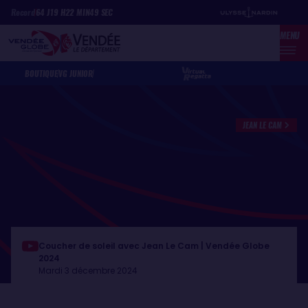
Aller
Panneau de gestion des cookies
Record
64
J
19
H
22
MIN
49
SEC
au
MENU
contenu
principal
BOUTIQUE
VG JUNIOR
JEAN LE CAM
Coucher de soleil avec Jean Le Cam | Vendée Globe
2024
Mardi 3 décembre 2024