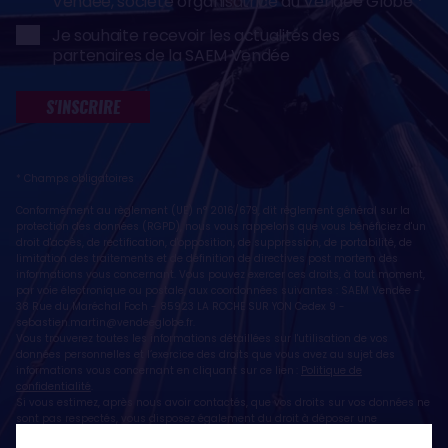
Vendée, société organisatrice du Vendée Globe
Je souhaite recevoir les actualités des
partenaires de la SAEM Vendée
S'INSCRIRE
* Champs obligatoires
Conformément au règlement (UE) n° 2016/679, dit règlement général sur la
protection des données (RGPD), nous vous rappelons que vous bénéficiez d'un
droit d'accès, de rectification, d'opposition, de suppression, de portabilité, de
limitation des traitements et de définition de directives post mortem des
informations vous concernant. Vous pouvez exercer ces droits, à tout moment,
par voie électronique ou postale, aux coordonnées suivantes : SAEM Vendée -
38 Rue du Maréchal Foch - 85923 LA ROCHE SUR YON Cedex 9 -
sebastien.martin@vendeeglobe.fr
.
Vous trouverez toutes les informations détaillées sur l'utilisation de vos
données personnelles et l’exercice des droits que vous avez au sujet des
informations vous concernant en cliquant sur ce lien :
Politique de
confidentialité
.
Si vous estimez, après nous avoir contactés, que vos droits sur vos données ne
sont pas respectés, vous disposez également du droit à déposer une
réclamation ou une plainte auprès de la CNIL, autorité de contrôle compétente