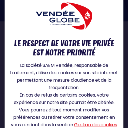
dans le domaine de la protection des données à caractère personnel :
https://www.cnil.fr/fr
NOS PARTENAIRES
LE RESPECT DE VOTRE VIE PRIVÉE
EST NOTRE PRIORITÉ
PARTENAIRE TITRE
La société SAEM Vendée, responsable de
traitement, utilise des cookies sur son site internet
permettant une mesure d'audience et de la
fréquentation.
PARTENAIRE MAJEUR
En cas de refus de certains cookies, votre
expérience sur notre site pourrait être altérée.
Vous pourrez à tout moment modifier vos
préférences ou retirer votre consentement en
vous rendant dans la section
Gestion des cookies