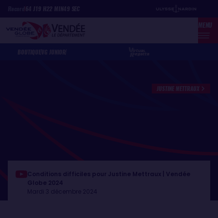
Aller
Panneau de gestion des cookies
Record
64
J
19
H
22
MIN
49
SEC
au
MENU
contenu
principal
BOUTIQUE
VG JUNIOR
JUSTINE METTRAUX
Conditions difficiles pour Justine Mettraux | Vendée
Globe 2024
Mardi 3 décembre 2024