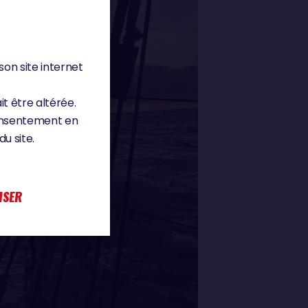
son site internet
it être altérée.
consentement en
u site.
ISER