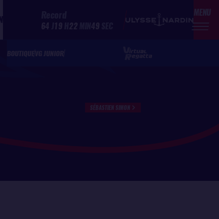
MENU
Record
N
64
J
19
H
22
MIN
49
SEC
BOUTIQUE
VG JUNIOR
SÉBASTIEN SIMON