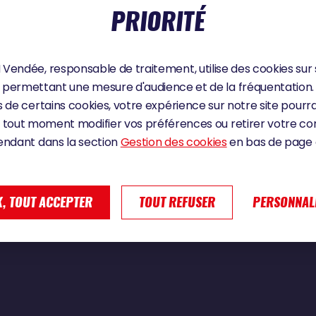
PRIORITÉ
2024
Vendée, responsable de traitement, utilise des cookies sur 
permettant une mesure d'audience et de la fréquentation.
AUX : « C'EST PAS FACILE DE SE REPOSER
 de certains cookies, votre expérience sur notre site pourra
 tout moment modifier vos préférences ou retirer votre 
endant dans la section
Gestion des cookies
en bas de page d
, TOUT ACCEPTER
TOUT REFUSER
PERSONNAL