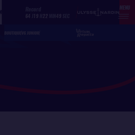
MENU
Record
N
64
J
19
H
22
MIN
49
SEC
BOUTIQUE
VG JUNIOR