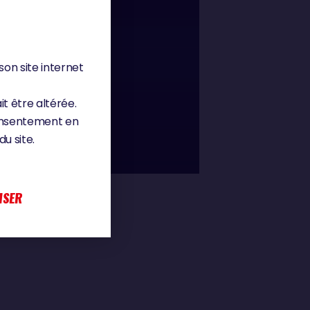
01 : 58
son site internet
, ÇA TAPE
it être altérée.
consentement en
u site.
ISER