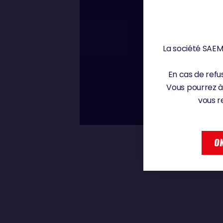
Mercredi 4 décembre 
00 : 00
La société SAEM 
JUSTINE METTR
En cas de refus
BEAUCOUP »
Vous pourrez à
vous r
JUSTINE METTRAUX
OK