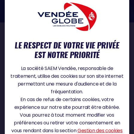
dans le domaine de la protection des données à caractère personnel :
https://www.cnil.fr/fr
NOS PARTENAIRES
LE RESPECT DE VOTRE VIE PRIVÉE
EST NOTRE PRIORITÉ
PARTENAIRE TITRE
La société SAEM Vendée, responsable de
traitement, utilise des cookies sur son site internet
permettant une mesure d'audience et de la
fréquentation.
PARTENAIRE MAJEUR
En cas de refus de certains cookies, votre
expérience sur notre site pourrait être altérée.
Vous pourrez à tout moment modifier vos
préférences ou retirer votre consentement en
vous rendant dans la section
Gestion des cookies