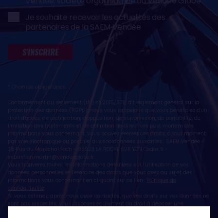
Vendée, société organisatrice du Vendée Globe
Je souhaite recevoir les actualités des
partenaires de la SAEM Vendée
S'INSCRIRE
* Champs obligatoires
Conformément au règlement (UE) n° 2016/679, dit règlement général sur la
protection des données (RGPD), nous vous rappelons que vous bénéficiez d'un
droit d'accès, de rectification, d'opposition, de suppression, de portabilité, de
limitation des traitements et de définition de directives post mortem des
informations vous concernant. Vous pouvez exercer ces droits, à tout moment,
par voie électronique ou postale, aux coordonnées suivantes : SAEM Vendée -
38 Rue du Maréchal Foch - 85923 LA ROCHE SUR YON Cedex 9 -
sebastien.martin@vendeeglobe.fr
.
Vous trouverez toutes les informations détaillées sur l'utilisation de vos
données personnelles et l’exercice des droits que vous avez au sujet des
informations vous concernant en cliquant sur ce lien :
Politique de
confidentialité
.
Si vous estimez, après nous avoir contactés, que vos droits sur vos données ne
sont pas respectés, vous disposez également du droit à déposer une
réclamation ou une plainte auprès de la CNIL, autorité de contrôle compétente