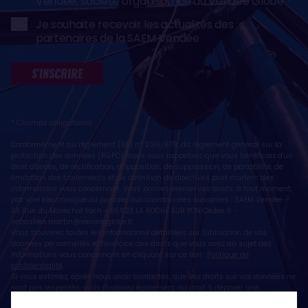
Vendée, société organisatrice du Vendée Globe
Je souhaite recevoir les actualités des
partenaires de la SAEM Vendée
S'INSCRIRE
* Champs obligatoires
Conformément au règlement (UE) n° 2016/679, dit règlement général sur la
protection des données (RGPD), nous vous rappelons que vous bénéficiez d'un
droit d'accès, de rectification, d'opposition, de suppression, de portabilité, de
limitation des traitements et de définition de directives post mortem des
informations vous concernant. Vous pouvez exercer ces droits, à tout moment,
par voie électronique ou postale, aux coordonnées suivantes : SAEM Vendée -
38 Rue du Maréchal Foch - 85923 LA ROCHE SUR YON Cedex 9 -
sebastien.martin@vendeeglobe.fr
.
Vous trouverez toutes les informations détaillées sur l'utilisation de vos
données personnelles et l’exercice des droits que vous avez au sujet des
informations vous concernant en cliquant sur ce lien :
Politique de
confidentialité
.
Si vous estimez, après nous avoir contactés, que vos droits sur vos données ne
sont pas respectés, vous disposez également du droit à déposer une
réclamation ou une plainte auprès de la CNIL, autorité de contrôle compétente