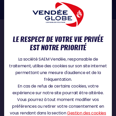
dans le domaine de la protection des données à caractère personnel :
https://www.cnil.fr/fr
NOS PARTENAIRES
LE RESPECT DE VOTRE VIE PRIVÉE
EST NOTRE PRIORITÉ
PARTENAIRE TITRE
La société SAEM Vendée, responsable de
traitement, utilise des cookies sur son site internet
permettant une mesure d'audience et de la
fréquentation.
PARTENAIRE MAJEUR
En cas de refus de certains cookies, votre
expérience sur notre site pourrait être altérée.
Vous pourrez à tout moment modifier vos
préférences ou retirer votre consentement en
vous rendant dans la section
Gestion des cookies