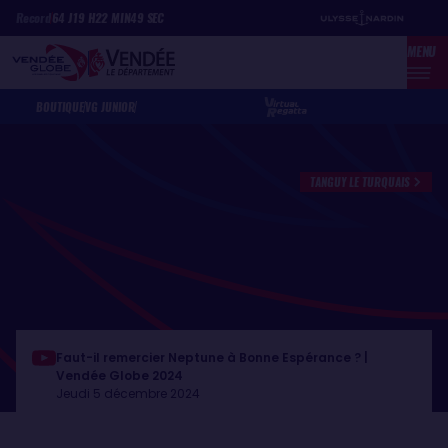
Aller
Panneau de gestion des cookies
Record
64
J
19
H
22
MIN
49
SEC
au
MENU
contenu
principal
BOUTIQUE
VG JUNIOR
TANGUY LE TURQUAIS
Faut-il remercier Neptune à Bonne Espérance ? |
Vendée Globe 2024
Jeudi 5 décembre 2024