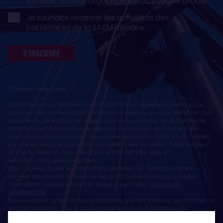
Vendée, société organisatrice du Vendée Globe
Je souhaite recevoir les actualités des
partenaires de la SAEM Vendée
S'INSCRIRE
* Champs obligatoires
Conformément au règlement (UE) n° 2016/679, dit règlement général sur la
protection des données (RGPD), nous vous rappelons que vous bénéficiez d'un
droit d'accès, de rectification, d'opposition, de suppression, de portabilité, de
limitation des traitements et de définition de directives post mortem des
informations vous concernant. Vous pouvez exercer ces droits, à tout moment,
par voie électronique ou postale, aux coordonnées suivantes : SAEM Vendée -
38 Rue du Maréchal Foch - 85923 LA ROCHE SUR YON Cedex 9 -
sebastien.martin@vendeeglobe.fr
.
Vous trouverez toutes les informations détaillées sur l'utilisation de vos
données personnelles et l’exercice des droits que vous avez au sujet des
informations vous concernant en cliquant sur ce lien :
Politique de
confidentialité
.
Si vous estimez, après nous avoir contactés, que vos droits sur vos données ne
sont pas respectés, vous disposez également du droit à déposer une
réclamation ou une plainte auprès de la CNIL, autorité de contrôle compétente