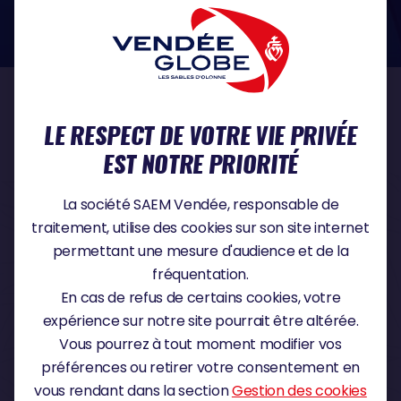
dans le domaine de la protection des données à caractère personnel :
https://www.cnil.fr/fr
NOS PARTENAIRES
LE RESPECT DE VOTRE VIE PRIVÉE
EST NOTRE PRIORITÉ
PARTENAIRE TITRE
La société SAEM Vendée, responsable de
traitement, utilise des cookies sur son site internet
permettant une mesure d'audience et de la
fréquentation.
PARTENAIRE MAJEUR
En cas de refus de certains cookies, votre
expérience sur notre site pourrait être altérée.
Vous pourrez à tout moment modifier vos
préférences ou retirer votre consentement en
vous rendant dans la section
Gestion des cookies