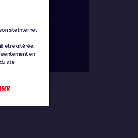
son site internet
02 : 12
it être altérée.
consentement en
u site.
ISER