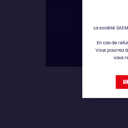
Jeudi 5 décembre 20
La société SAEM 
00 : 00
GIANCARLO PE
En cas de refus
Vous pourrez à
vous r
GIANCARLO PEDOTE
OK