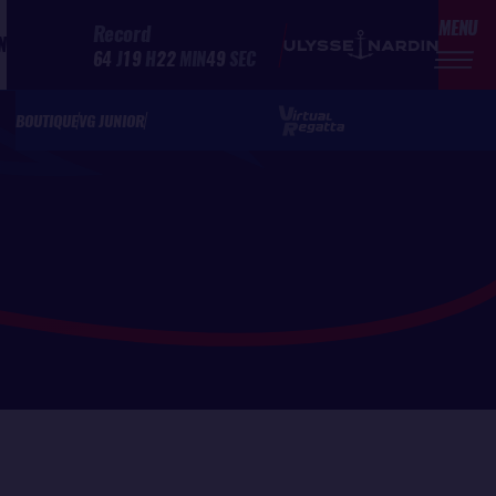
MENU
Record
N
64
J
19
H
22
MIN
49
SEC
BOUTIQUE
VG JUNIOR