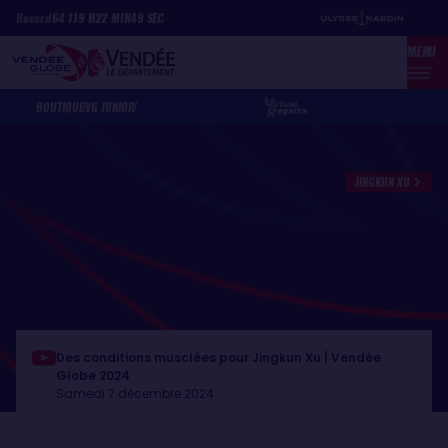
Aller
Panneau de gestion des cookies
Record
64
J
19
H
22
MIN
49
SEC
au
MENU
contenu
principal
BOUTIQUE
VG JUNIOR
JINGKUN XU
Des conditions musclées pour Jingkun Xu | Vendée
Globe 2024
Samedi 7 décembre 2024