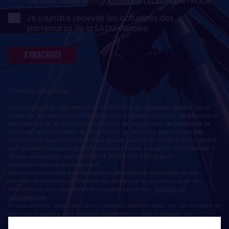
Vendée, société organisatrice du Vendée Globe
Je souhaite recevoir les actualités des
partenaires de la SAEM Vendée
S'INSCRIRE
* Champs obligatoires
Conformément au règlement (UE) n° 2016/679, dit règlement général sur la
protection des données (RGPD), nous vous rappelons que vous bénéficiez d'un
droit d'accès, de rectification, d'opposition, de suppression, de portabilité, de
limitation des traitements et de définition de directives post mortem des
informations vous concernant. Vous pouvez exercer ces droits, à tout moment,
par voie électronique ou postale, aux coordonnées suivantes : SAEM Vendée -
38 Rue du Maréchal Foch - 85923 LA ROCHE SUR YON Cedex 9 -
sebastien.martin@vendeeglobe.fr
.
Vous trouverez toutes les informations détaillées sur l'utilisation de vos
données personnelles et l’exercice des droits que vous avez au sujet des
informations vous concernant en cliquant sur ce lien :
Politique de
confidentialité
.
Si vous estimez, après nous avoir contactés, que vos droits sur vos données ne
sont pas respectés, vous disposez également du droit à déposer une
réclamation ou une plainte auprès de la CNIL, autorité de contrôle compétente