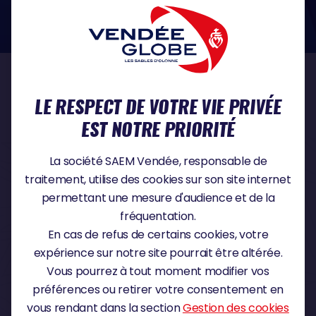
dans le domaine de la protection des données à caractère personnel :
https://www.cnil.fr/fr
NOS PARTENAIRES
LE RESPECT DE VOTRE VIE PRIVÉE
EST NOTRE PRIORITÉ
PARTENAIRE TITRE
La société SAEM Vendée, responsable de
traitement, utilise des cookies sur son site internet
permettant une mesure d'audience et de la
fréquentation.
PARTENAIRE MAJEUR
En cas de refus de certains cookies, votre
expérience sur notre site pourrait être altérée.
Vous pourrez à tout moment modifier vos
préférences ou retirer votre consentement en
vous rendant dans la section
Gestion des cookies