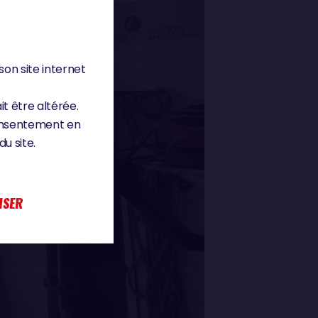
son site internet
it être altérée.
consentement en
u site.
ISER