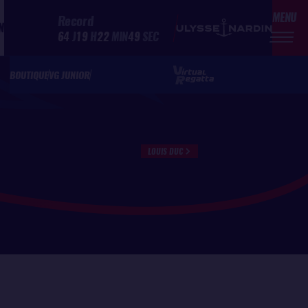
MENU
Record
N
64
J
19
H
22
MIN
49
SEC
BOUTIQUE
VG JUNIOR
LOUIS DUC