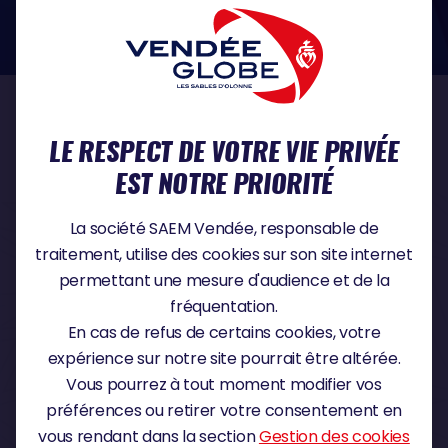
dans le domaine de la protection des données à caractère personnel :
https://www.cnil.fr/fr
NOS PARTENAIRES
LE RESPECT DE VOTRE VIE PRIVÉE
EST NOTRE PRIORITÉ
PARTENAIRE TITRE
La société SAEM Vendée, responsable de
traitement, utilise des cookies sur son site internet
permettant une mesure d'audience et de la
fréquentation.
PARTENAIRE MAJEUR
En cas de refus de certains cookies, votre
expérience sur notre site pourrait être altérée.
Vous pourrez à tout moment modifier vos
préférences ou retirer votre consentement en
vous rendant dans la section
Gestion des cookies