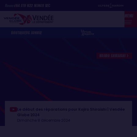
Aller
Panneau de gestion des cookies
Record
64
J
19
H
22
MIN
49
SEC
au
MENU
contenu
principal
BOUTIQUE
VG JUNIOR
KOJIRO SHIRAISHI
Le début des réparations pour Kojiro Shiraishi | Vendée
Globe 2024
Dimanche 8 décembre 2024