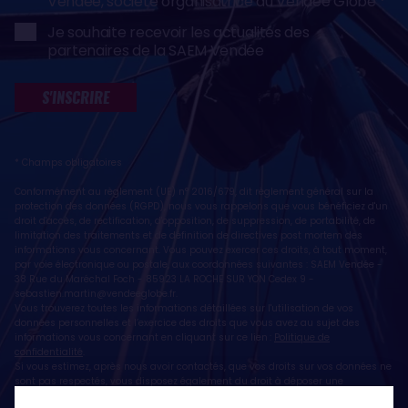
Vendée, société organisatrice du Vendée Globe
Je souhaite recevoir les actualités des
partenaires de la SAEM Vendée
S'INSCRIRE
* Champs obligatoires
Conformément au règlement (UE) n° 2016/679, dit règlement général sur la
protection des données (RGPD), nous vous rappelons que vous bénéficiez d'un
droit d'accès, de rectification, d'opposition, de suppression, de portabilité, de
limitation des traitements et de définition de directives post mortem des
informations vous concernant. Vous pouvez exercer ces droits, à tout moment,
par voie électronique ou postale, aux coordonnées suivantes : SAEM Vendée -
38 Rue du Maréchal Foch - 85923 LA ROCHE SUR YON Cedex 9 -
sebastien.martin@vendeeglobe.fr
.
Vous trouverez toutes les informations détaillées sur l'utilisation de vos
données personnelles et l’exercice des droits que vous avez au sujet des
informations vous concernant en cliquant sur ce lien :
Politique de
confidentialité
.
Si vous estimez, après nous avoir contactés, que vos droits sur vos données ne
sont pas respectés, vous disposez également du droit à déposer une
réclamation ou une plainte auprès de la CNIL, autorité de contrôle compétente