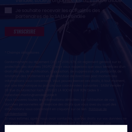
Vendée, société organisatrice du Vendée Globe
Je souhaite recevoir les actualités des
partenaires de la SAEM Vendée
S'INSCRIRE
* Champs obligatoires
Conformément au règlement (UE) n° 2016/679, dit règlement général sur la
protection des données (RGPD), nous vous rappelons que vous bénéficiez d'un
droit d'accès, de rectification, d'opposition, de suppression, de portabilité, de
limitation des traitements et de définition de directives post mortem des
informations vous concernant. Vous pouvez exercer ces droits, à tout moment,
par voie électronique ou postale, aux coordonnées suivantes : SAEM Vendée -
38 Rue du Maréchal Foch - 85923 LA ROCHE SUR YON Cedex 9 -
sebastien.martin@vendeeglobe.fr
.
Vous trouverez toutes les informations détaillées sur l'utilisation de vos
données personnelles et l’exercice des droits que vous avez au sujet des
informations vous concernant en cliquant sur ce lien :
Politique de
confidentialité
.
Si vous estimez, après nous avoir contactés, que vos droits sur vos données ne
sont pas respectés, vous disposez également du droit à déposer une
réclamation ou une plainte auprès de la CNIL, autorité de contrôle compétente