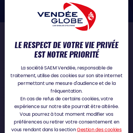
dans le domaine de la protection des données à caractère personnel :
https://www.cnil.fr/fr
NOS PARTENAIRES
LE RESPECT DE VOTRE VIE PRIVÉE
EST NOTRE PRIORITÉ
PARTENAIRE TITRE
La société SAEM Vendée, responsable de
traitement, utilise des cookies sur son site internet
permettant une mesure d'audience et de la
fréquentation.
PARTENAIRE MAJEUR
En cas de refus de certains cookies, votre
expérience sur notre site pourrait être altérée.
Vous pourrez à tout moment modifier vos
préférences ou retirer votre consentement en
vous rendant dans la section
Gestion des cookies