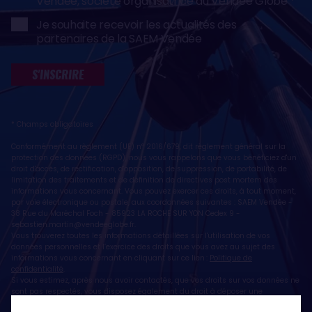
Vendée, société organisatrice du Vendée Globe
Je souhaite recevoir les actualités des
partenaires de la SAEM Vendée
S'INSCRIRE
* Champs obligatoires
Conformément au règlement (UE) n° 2016/679, dit règlement général sur la
protection des données (RGPD), nous vous rappelons que vous bénéficiez d'un
droit d'accès, de rectification, d'opposition, de suppression, de portabilité, de
limitation des traitements et de définition de directives post mortem des
informations vous concernant. Vous pouvez exercer ces droits, à tout moment,
par voie électronique ou postale, aux coordonnées suivantes : SAEM Vendée -
38 Rue du Maréchal Foch - 85923 LA ROCHE SUR YON Cedex 9 -
sebastien.martin@vendeeglobe.fr
.
Vous trouverez toutes les informations détaillées sur l'utilisation de vos
données personnelles et l’exercice des droits que vous avez au sujet des
informations vous concernant en cliquant sur ce lien :
Politique de
confidentialité
.
Si vous estimez, après nous avoir contactés, que vos droits sur vos données ne
sont pas respectés, vous disposez également du droit à déposer une
réclamation ou une plainte auprès de la CNIL, autorité de contrôle compétente