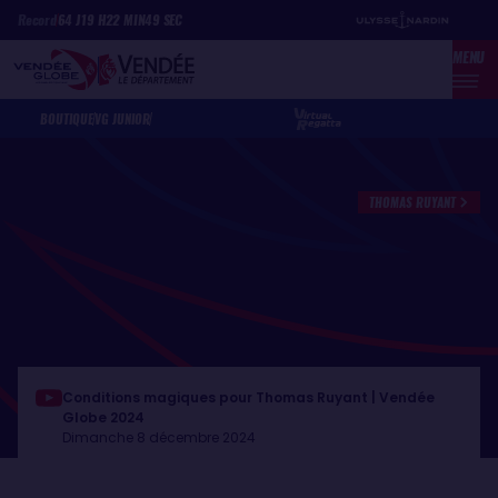
Aller
Panneau de gestion des cookies
Record
64
J
19
H
22
MIN
49
SEC
au
MENU
contenu
principal
BOUTIQUE
VG JUNIOR
THOMAS RUYANT
Conditions magiques pour Thomas Ruyant | Vendée
Globe 2024
Dimanche 8 décembre 2024