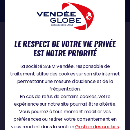
dans le domaine de la protection des données à caractère personnel :
https://www.cnil.fr/fr
NOS PARTENAIRES
LE RESPECT DE VOTRE VIE PRIVÉE
EST NOTRE PRIORITÉ
PARTENAIRE TITRE
La société SAEM Vendée, responsable de
traitement, utilise des cookies sur son site internet
permettant une mesure d'audience et de la
fréquentation.
PARTENAIRE MAJEUR
En cas de refus de certains cookies, votre
expérience sur notre site pourrait être altérée.
Vous pourrez à tout moment modifier vos
préférences ou retirer votre consentement en
vous rendant dans la section
Gestion des cookies