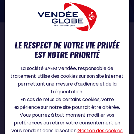
dans le domaine de la protection des données à caractère personnel :
https://www.cnil.fr/fr
NOS PARTENAIRES
LE RESPECT DE VOTRE VIE PRIVÉE
EST NOTRE PRIORITÉ
PARTENAIRE TITRE
La société SAEM Vendée, responsable de
traitement, utilise des cookies sur son site internet
permettant une mesure d'audience et de la
fréquentation.
PARTENAIRE MAJEUR
En cas de refus de certains cookies, votre
expérience sur notre site pourrait être altérée.
Vous pourrez à tout moment modifier vos
préférences ou retirer votre consentement en
vous rendant dans la section
Gestion des cookies