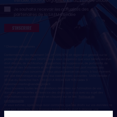
Vendée, société organisatrice du Vendée Globe
Je souhaite recevoir les actualités des
partenaires de la SAEM Vendée
S'INSCRIRE
* Champs obligatoires
Conformément au règlement (UE) n° 2016/679, dit règlement général sur la
protection des données (RGPD), nous vous rappelons que vous bénéficiez d'un
droit d'accès, de rectification, d'opposition, de suppression, de portabilité, de
limitation des traitements et de définition de directives post mortem des
informations vous concernant. Vous pouvez exercer ces droits, à tout moment,
par voie électronique ou postale, aux coordonnées suivantes : SAEM Vendée -
38 Rue du Maréchal Foch - 85923 LA ROCHE SUR YON Cedex 9 -
sebastien.martin@vendeeglobe.fr
.
Vous trouverez toutes les informations détaillées sur l'utilisation de vos
données personnelles et l’exercice des droits que vous avez au sujet des
informations vous concernant en cliquant sur ce lien :
Politique de
confidentialité
.
Si vous estimez, après nous avoir contactés, que vos droits sur vos données ne
sont pas respectés, vous disposez également du droit à déposer une
réclamation ou une plainte auprès de la CNIL, autorité de contrôle compétente