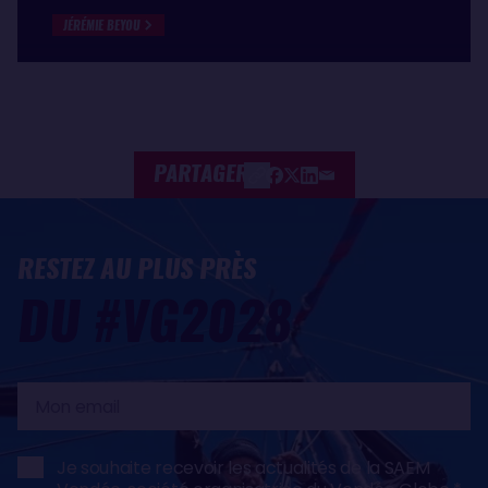
JÉRÉMIE BEYOU
PARTAGER
RESTEZ AU PLUS PRÈS
DU #VG2028
Mon
email
Je souhaite recevoir les actualités de la SAEM