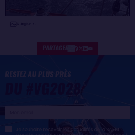
© Jingkun Xu
PARTAGER
RESTEZ AU PLUS PRÈS
DU #VG2028
Mon
email
Je souhaite recevoir les actualités de la SAEM