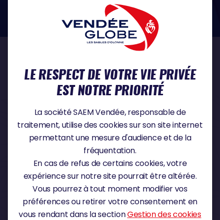
dans le domaine de la protection des données à caractère personnel :
https://www.cnil.fr/fr
NOS PARTENAIRES
LE RESPECT DE VOTRE VIE PRIVÉE
EST NOTRE PRIORITÉ
PARTENAIRE TITRE
La société SAEM Vendée, responsable de
traitement, utilise des cookies sur son site internet
permettant une mesure d'audience et de la
fréquentation.
PARTENAIRE MAJEUR
En cas de refus de certains cookies, votre
expérience sur notre site pourrait être altérée.
Vous pourrez à tout moment modifier vos
préférences ou retirer votre consentement en
vous rendant dans la section
Gestion des cookies