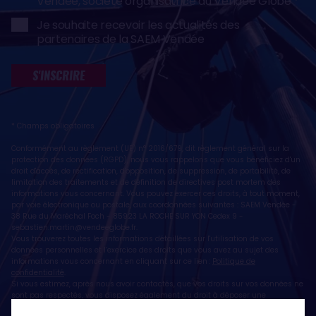
Vendée, société organisatrice du Vendée Globe
Je souhaite recevoir les actualités des
partenaires de la SAEM Vendée
S'INSCRIRE
* Champs obligatoires
Conformément au règlement (UE) n° 2016/679, dit règlement général sur la
protection des données (RGPD), nous vous rappelons que vous bénéficiez d'un
droit d'accès, de rectification, d'opposition, de suppression, de portabilité, de
limitation des traitements et de définition de directives post mortem des
informations vous concernant. Vous pouvez exercer ces droits, à tout moment,
par voie électronique ou postale, aux coordonnées suivantes : SAEM Vendée -
38 Rue du Maréchal Foch - 85923 LA ROCHE SUR YON Cedex 9 -
sebastien.martin@vendeeglobe.fr
.
Vous trouverez toutes les informations détaillées sur l'utilisation de vos
données personnelles et l’exercice des droits que vous avez au sujet des
informations vous concernant en cliquant sur ce lien :
Politique de
confidentialité
.
Si vous estimez, après nous avoir contactés, que vos droits sur vos données ne
sont pas respectés, vous disposez également du droit à déposer une
réclamation ou une plainte auprès de la CNIL, autorité de contrôle compétente