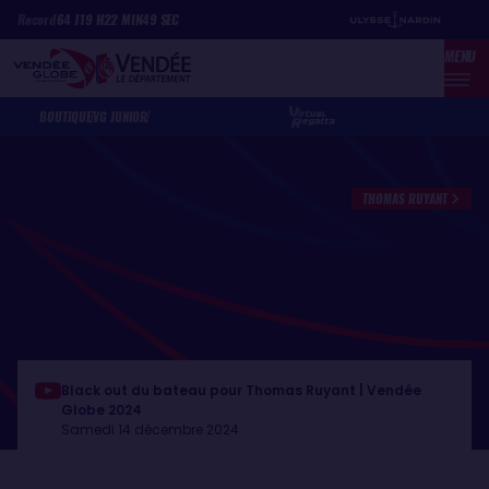
Aller
Panneau de gestion des cookies
Record
64
J
19
H
22
MIN
49
SEC
au
MENU
contenu
principal
BOUTIQUE
VG JUNIOR
THOMAS RUYANT
Black out du bateau pour Thomas Ruyant | Vendée
Globe 2024
Samedi 14 décembre 2024