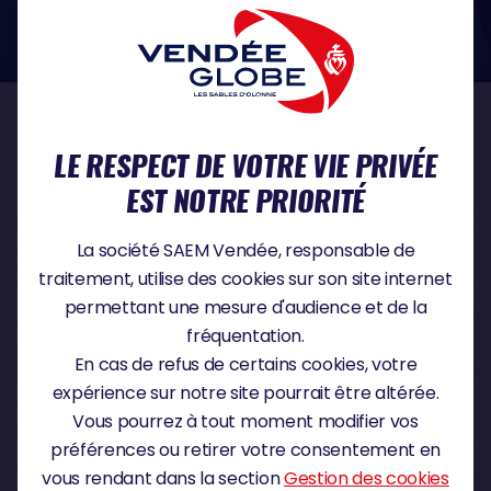
dans le domaine de la protection des données à caractère personnel :
https://www.cnil.fr/fr
NOS PARTENAIRES
LE RESPECT DE VOTRE VIE PRIVÉE
EST NOTRE PRIORITÉ
PARTENAIRE TITRE
La société SAEM Vendée, responsable de
traitement, utilise des cookies sur son site internet
permettant une mesure d'audience et de la
fréquentation.
PARTENAIRE MAJEUR
En cas de refus de certains cookies, votre
expérience sur notre site pourrait être altérée.
Vous pourrez à tout moment modifier vos
préférences ou retirer votre consentement en
vous rendant dans la section
Gestion des cookies