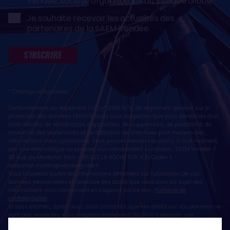
Vendée, société organisatrice du Vendée Globe
Je souhaite recevoir les actualités des
partenaires de la SAEM Vendée
S'INSCRIRE
* Champs obligatoires
Conformément au règlement (UE) n° 2016/679, dit règlement général sur la
protection des données (RGPD), nous vous rappelons que vous bénéficiez d'un
droit d'accès, de rectification, d'opposition, de suppression, de portabilité, de
limitation des traitements et de définition de directives post mortem des
informations vous concernant. Vous pouvez exercer ces droits, à tout moment,
par voie électronique ou postale, aux coordonnées suivantes : SAEM Vendée -
38 Rue du Maréchal Foch - 85923 LA ROCHE SUR YON Cedex 9 -
sebastien.martin@vendeeglobe.fr
.
Vous trouverez toutes les informations détaillées sur l'utilisation de vos
données personnelles et l’exercice des droits que vous avez au sujet des
informations vous concernant en cliquant sur ce lien :
Politique de
confidentialité
.
Si vous estimez, après nous avoir contactés, que vos droits sur vos données ne
sont pas respectés, vous disposez également du droit à déposer une
réclamation ou une plainte auprès de la CNIL, autorité de contrôle compétente