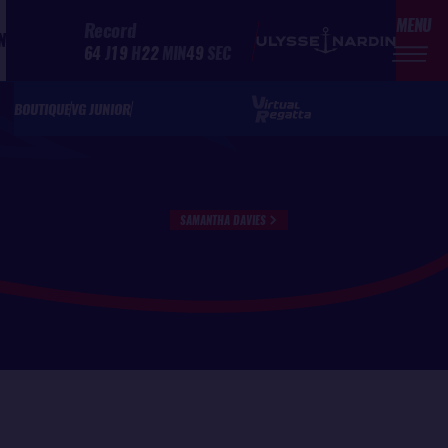
MENU
Record
N
64
J
19
H
22
MIN
49
SEC
BOUTIQUE
VG JUNIOR
SAMANTHA DAVIES