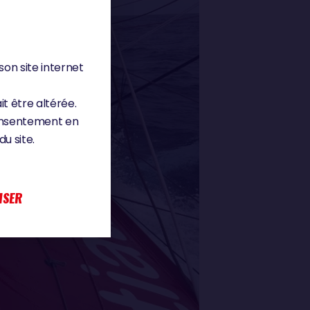
son site internet
it être altérée.
consentement en
u site.
ISER