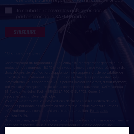
Vendée, société organisatrice du Vendée Globe
Je souhaite recevoir les actualités des
partenaires de la SAEM Vendée
S'INSCRIRE
* Champs obligatoires
Conformément au règlement (UE) n° 2016/679, dit règlement général sur la
protection des données (RGPD), nous vous rappelons que vous bénéficiez d'un
droit d'accès, de rectification, d'opposition, de suppression, de portabilité, de
limitation des traitements et de définition de directives post mortem des
informations vous concernant. Vous pouvez exercer ces droits, à tout moment,
par voie électronique ou postale, aux coordonnées suivantes : SAEM Vendée -
38 Rue du Maréchal Foch - 85923 LA ROCHE SUR YON Cedex 9 -
sebastien.martin@vendeeglobe.fr
.
Vous trouverez toutes les informations détaillées sur l'utilisation de vos
données personnelles et l’exercice des droits que vous avez au sujet des
informations vous concernant en cliquant sur ce lien :
Politique de
confidentialité
.
Si vous estimez, après nous avoir contactés, que vos droits sur vos données ne
sont pas respectés, vous disposez également du droit à déposer une
réclamation ou une plainte auprès de la CNIL, autorité de contrôle compétente