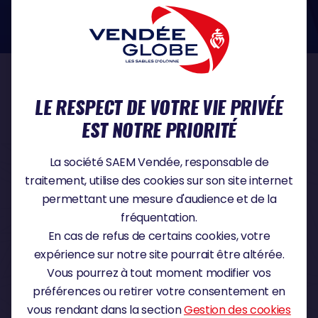
dans le domaine de la protection des données à caractère personnel :
https://www.cnil.fr/fr
NOS PARTENAIRES
LE RESPECT DE VOTRE VIE PRIVÉE
EST NOTRE PRIORITÉ
PARTENAIRE TITRE
La société SAEM Vendée, responsable de
traitement, utilise des cookies sur son site internet
permettant une mesure d'audience et de la
fréquentation.
PARTENAIRE MAJEUR
En cas de refus de certains cookies, votre
expérience sur notre site pourrait être altérée.
Vous pourrez à tout moment modifier vos
préférences ou retirer votre consentement en
vous rendant dans la section
Gestion des cookies