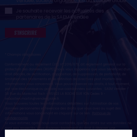
Vendée, société organisatrice du Vendée Globe
Je souhaite recevoir les actualités des
partenaires de la SAEM Vendée
S'INSCRIRE
* Champs obligatoires
Conformément au règlement (UE) n° 2016/679, dit règlement général sur la
protection des données (RGPD), nous vous rappelons que vous bénéficiez d'un
droit d'accès, de rectification, d'opposition, de suppression, de portabilité, de
limitation des traitements et de définition de directives post mortem des
informations vous concernant. Vous pouvez exercer ces droits, à tout moment,
par voie électronique ou postale, aux coordonnées suivantes : SAEM Vendée -
38 Rue du Maréchal Foch - 85923 LA ROCHE SUR YON Cedex 9 -
sebastien.martin@vendeeglobe.fr
.
Vous trouverez toutes les informations détaillées sur l'utilisation de vos
données personnelles et l’exercice des droits que vous avez au sujet des
informations vous concernant en cliquant sur ce lien :
Politique de
confidentialité
.
Si vous estimez, après nous avoir contactés, que vos droits sur vos données ne
sont pas respectés, vous disposez également du droit à déposer une
réclamation ou une plainte auprès de la CNIL, autorité de contrôle compétente