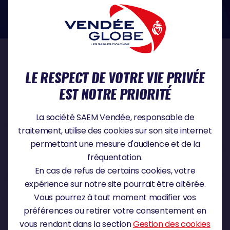
dans le domaine de la protection des données à caractère personnel :
https://www.cnil.fr/fr
NOS PARTENAIRES
LE RESPECT DE VOTRE VIE PRIVÉE
EST NOTRE PRIORITÉ
PARTENAIRE TITRE
La société SAEM Vendée, responsable de
traitement, utilise des cookies sur son site internet
permettant une mesure d'audience et de la
fréquentation.
PARTENAIRE MAJEUR
En cas de refus de certains cookies, votre
expérience sur notre site pourrait être altérée.
Vous pourrez à tout moment modifier vos
préférences ou retirer votre consentement en
vous rendant dans la section
Gestion des cookies