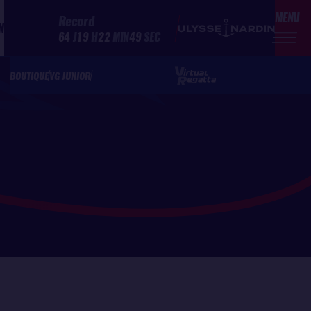
MENU
Record
N
64
J
19
H
22
MIN
49
SEC
BOUTIQUE
VG JUNIOR