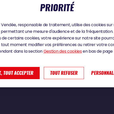
PRIORITÉ
e 2024
Vendée, responsable de traitement, utilise des cookies sur 
permettant une mesure d'audience et de la fréquentation.
C : « ILS SONT FOUS CES NORVÉGIENS »
 de certains cookies, votre expérience sur notre site pourra
 tout moment modifier vos préférences ou retirer votre 
endant dans la section
Gestion des cookies
en bas de page d
, TOUT ACCEPTER
TOUT REFUSER
PERSONNAL