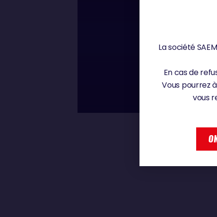
Vendredi 20 décembr
La société SAEM 
00 : 00
ANTOINE CORNI
En cas de refus
Vous pourrez à
vous r
ANTOINE CORNIC
OK