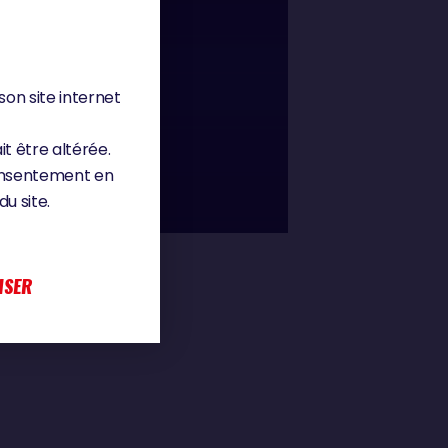
son site internet
00 : 33
it être altérée.
consentement en
u site.
ISER