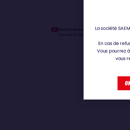
La société SAEM 
Pas facile pour Sébastien Simon avec 
Samedi 21 décembre 2024
En cas de refus
Vous pourrez à
vous r
OK