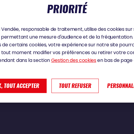
PRIORITÉ
Vendée, responsable de traitement, utilise des cookies sur 
un foil en moins | Vendée Globe 2024
permettant une mesure d'audience et de la fréquentation.
 de certains cookies, votre expérience sur notre site pourra
 tout moment modifier vos préférences ou retirer votre 
endant dans la section
Gestion des cookies
en bas de page d
, TOUT ACCEPTER
TOUT REFUSER
PERSONNAL