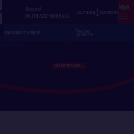
MENU
Record
N
64
J
19
H
22
MIN
49
SEC
BOUTIQUE
VG JUNIOR
SÉBASTIEN SIMON