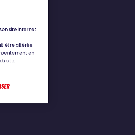
son site internet
it être altérée.
consentement en
u site.
ISER