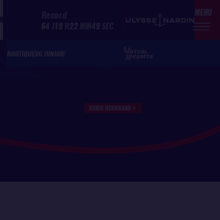
MENU
Record
N
64
J
19
H
22
MIN
49
SEC
BOUTIQUE
VG JUNIOR
BORIS HERRMANN