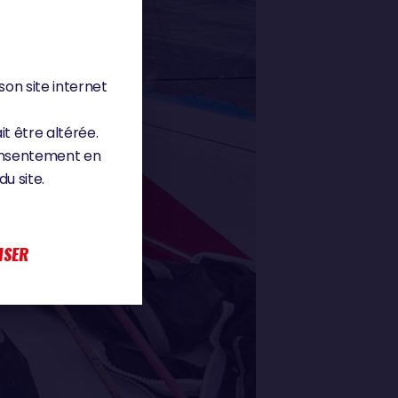
son site internet
it être altérée.
consentement en
u site.
ISER