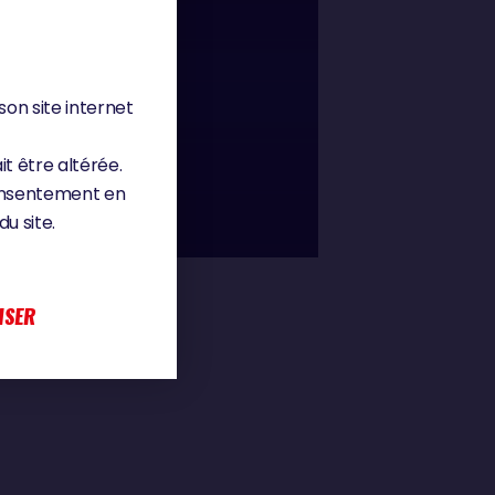
son site internet
01 : 05
T GÉNIAL »
it être altérée.
consentement en
u site.
ISER