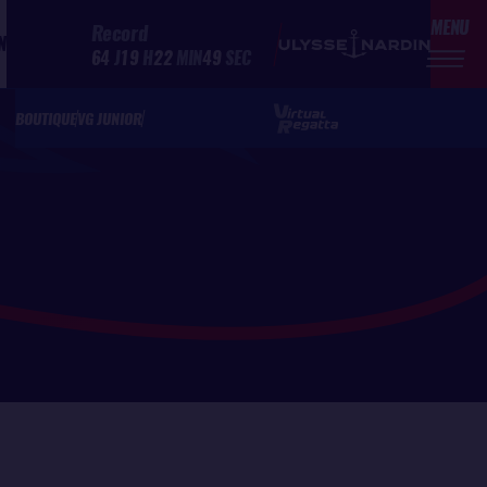
MENU
Record
N
64
J
19
H
22
MIN
49
SEC
BOUTIQUE
VG JUNIOR