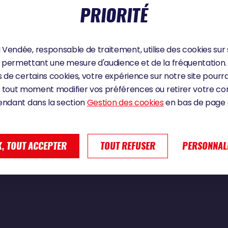
PRIORITÉ
024
Vendée, responsable de traitement, utilise des cookies sur 
permettant une mesure d'audience et de la fréquentation.
ME : « QUEL MOMENT ! C'EST ABSOLUMEN
 de certains cookies, votre expérience sur notre site pourra
 tout moment modifier vos préférences ou retirer votre 
endant dans la section
Gestion des cookies
en bas de page d
, TOUT ACCEPTER
TOUT REFUSER
PERSONNAL