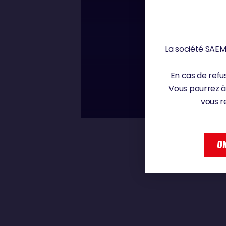
Mardi 24 décembre 2
La société SAEM 
00 : 00
YOANN RICHOM
En cas de refus
Vous pourrez à
vous r
YOANN RICHOMME
OK