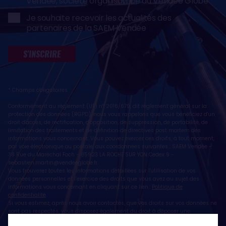
Vendée, société organisatrice du Vendée Globe
Je souhaite recevoir les actualités des
partenaires de la SAEM Vendée
S'INSCRIRE
* Champs obligatoires
Conformément au règlement (UE) n° 2016/679, dit règlement général sur la
protection des données (RGPD), nous vous rappelons que vous bénéficiez d'un
droit d'accès, de rectification, d'opposition, de suppression, de portabilité, de
limitation des traitements et de définition de directives post mortem des
informations vous concernant. Vous pouvez exercer ces droits, à tout moment,
par voie électronique ou postale, aux coordonnées suivantes : SAEM Vendée -
38 Rue du Maréchal Foch - 85923 LA ROCHE SUR YON Cedex 9 -
sebastien.martin@vendeeglobe.fr
.
Vous trouverez toutes les informations détaillées sur l'utilisation de vos
données personnelles et l’exercice des droits que vous avez au sujet des
informations vous concernant en cliquant sur ce lien :
Politique de
confidentialité
.
Si vous estimez, après nous avoir contactés, que vos droits sur vos données ne
sont pas respectés, vous disposez également du droit à déposer une
réclamation ou une plainte auprès de la CNIL, autorité de contrôle compétente