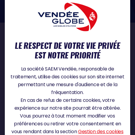
dans le domaine de la protection des données à caractère personnel :
https://www.cnil.fr/fr
NOS PARTENAIRES
LE RESPECT DE VOTRE VIE PRIVÉE
EST NOTRE PRIORITÉ
PARTENAIRE TITRE
La société SAEM Vendée, responsable de
traitement, utilise des cookies sur son site internet
permettant une mesure d'audience et de la
fréquentation.
PARTENAIRE MAJEUR
En cas de refus de certains cookies, votre
expérience sur notre site pourrait être altérée.
Vous pourrez à tout moment modifier vos
préférences ou retirer votre consentement en
vous rendant dans la section
Gestion des cookies