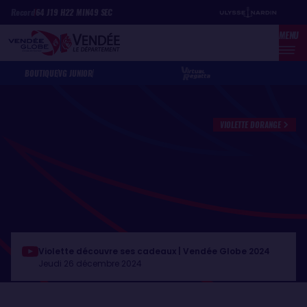
Aller
Panneau de gestion des cookies
Record
64
J
19
H
22
MIN
49
SEC
au
MENU
contenu
principal
BOUTIQUE
VG JUNIOR
VIOLETTE DORANGE
Violette découvre ses cadeaux | Vendée Globe 2024
Jeudi 26 décembre 2024