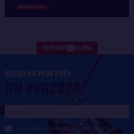
SAMANTHA DAVIES
PARTAGER
RESTEZ AU PLUS PRÈS
DU #VG2028
Mon
email
Je souhaite recevoir les actualités de la SAEM