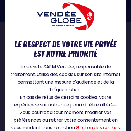
dans le domaine de la protection des données à caractère personnel :
https://www.cnil.fr/fr
NOS PARTENAIRES
LE RESPECT DE VOTRE VIE PRIVÉE
EST NOTRE PRIORITÉ
PARTENAIRE TITRE
La société SAEM Vendée, responsable de
traitement, utilise des cookies sur son site internet
permettant une mesure d'audience et de la
fréquentation.
PARTENAIRE MAJEUR
En cas de refus de certains cookies, votre
expérience sur notre site pourrait être altérée.
Vous pourrez à tout moment modifier vos
préférences ou retirer votre consentement en
vous rendant dans la section
Gestion des cookies