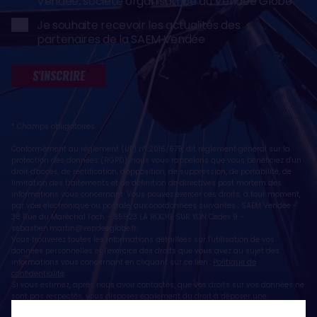
Vendée, société organisatrice du Vendée Globe
Je souhaite recevoir les actualités des
partenaires de la SAEM Vendée
S'INSCRIRE
* Champs obligatoires
Conformément au règlement (UE) n° 2016/679, dit règlement général sur la
protection des données (RGPD), nous vous rappelons que vous bénéficiez d'un
droit d'accès, de rectification, d'opposition, de suppression, de portabilité, de
limitation des traitements et de définition de directives post mortem des
informations vous concernant. Vous pouvez exercer ces droits, à tout moment,
par voie électronique ou postale, aux coordonnées suivantes : SAEM Vendée -
38 Rue du Maréchal Foch - 85923 LA ROCHE SUR YON Cedex 9 -
sebastien.martin@vendeeglobe.fr
.
Vous trouverez toutes les informations détaillées sur l'utilisation de vos
données personnelles et l’exercice des droits que vous avez au sujet des
informations vous concernant en cliquant sur ce lien :
Politique de
confidentialité
.
Si vous estimez, après nous avoir contactés, que vos droits sur vos données ne
sont pas respectés, vous disposez également du droit à déposer une
réclamation ou une plainte auprès de la CNIL, autorité de contrôle compétente