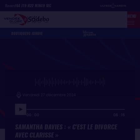
Aller
Panneau de gestion des cookies
Record
64
J
19
H
22
MIN
49
SEC
au
MENU
contenu
principal
BOUTIQUE
VG JUNIOR
Vendredi 27 décembre 2024
00 : 00
06 : 15
SAMANTHA DAVIES : « C'EST LE DIVORCE
AVEC CLARISSE »