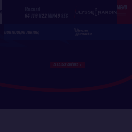
MENU
Record
N
64
J
19
H
22
MIN
49
SEC
BOUTIQUE
VG JUNIOR
CLARISSE CRÉMER