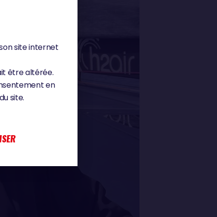
son site internet
it être altérée.
consentement en
u site.
ISER