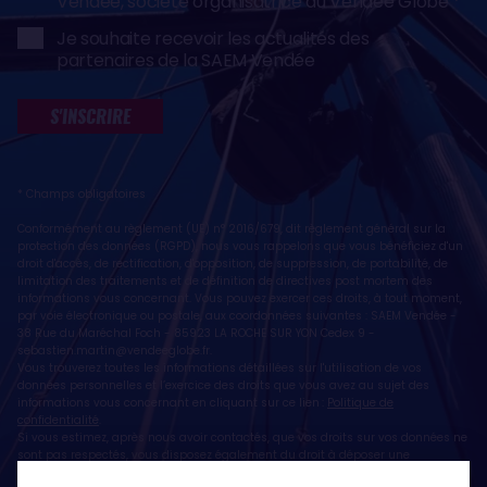
Vendée, société organisatrice du Vendée Globe
Je souhaite recevoir les actualités des
partenaires de la SAEM Vendée
S'INSCRIRE
* Champs obligatoires
Conformément au règlement (UE) n° 2016/679, dit règlement général sur la
protection des données (RGPD), nous vous rappelons que vous bénéficiez d'un
droit d'accès, de rectification, d'opposition, de suppression, de portabilité, de
limitation des traitements et de définition de directives post mortem des
informations vous concernant. Vous pouvez exercer ces droits, à tout moment,
par voie électronique ou postale, aux coordonnées suivantes : SAEM Vendée -
38 Rue du Maréchal Foch - 85923 LA ROCHE SUR YON Cedex 9 -
sebastien.martin@vendeeglobe.fr
.
Vous trouverez toutes les informations détaillées sur l'utilisation de vos
données personnelles et l’exercice des droits que vous avez au sujet des
informations vous concernant en cliquant sur ce lien :
Politique de
confidentialité
.
Si vous estimez, après nous avoir contactés, que vos droits sur vos données ne
sont pas respectés, vous disposez également du droit à déposer une
réclamation ou une plainte auprès de la CNIL, autorité de contrôle compétente