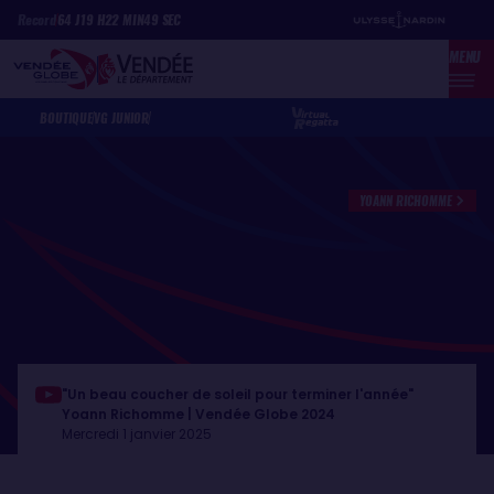
Aller
Panneau de gestion des cookies
Record
64
J
19
H
22
MIN
49
SEC
au
MENU
contenu
principal
BOUTIQUE
VG JUNIOR
YOANN RICHOMME
"Un beau coucher de soleil pour terminer l'année"
Yoann Richomme | Vendée Globe 2024
Mercredi 1 janvier 2025