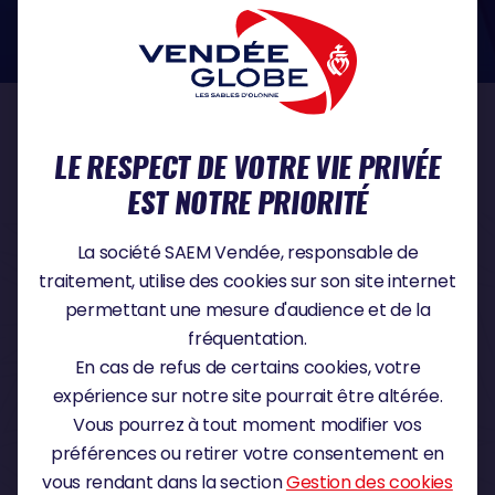
dans le domaine de la protection des données à caractère personnel :
https://www.cnil.fr/fr
NOS PARTENAIRES
LE RESPECT DE VOTRE VIE PRIVÉE
EST NOTRE PRIORITÉ
PARTENAIRE TITRE
La société SAEM Vendée, responsable de
traitement, utilise des cookies sur son site internet
permettant une mesure d'audience et de la
fréquentation.
PARTENAIRE MAJEUR
En cas de refus de certains cookies, votre
expérience sur notre site pourrait être altérée.
Vous pourrez à tout moment modifier vos
préférences ou retirer votre consentement en
vous rendant dans la section
Gestion des cookies