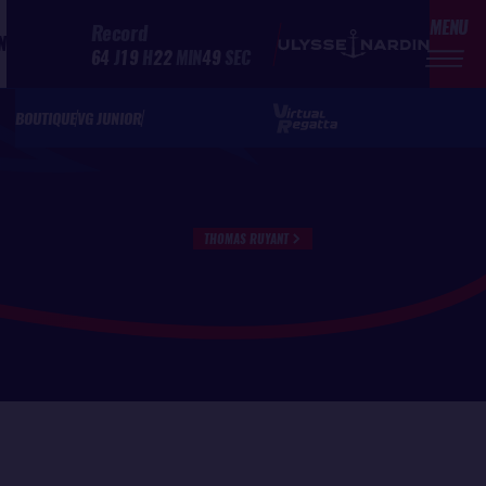
MENU
Record
N
64
J
19
H
22
MIN
49
SEC
BOUTIQUE
VG JUNIOR
THOMAS RUYANT