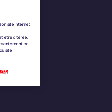
son site internet
it être altérée.
consentement en
u site.
ISER