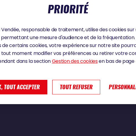
PRIORITÉ
Vendée, responsable de traitement, utilise des cookies sur 
t | Vendée Globe 2024
permettant une mesure d'audience et de la fréquentation.
 de certains cookies, votre expérience sur notre site pourra
 tout moment modifier vos préférences ou retirer votre 
endant dans la section
Gestion des cookies
en bas de page d
, TOUT ACCEPTER
TOUT REFUSER
PERSONNAL