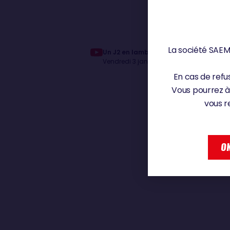
La société SAEM 
Un J2 en lambeaux pour Thomas Ruyan
Vendredi 3 janvier 2025
En cas de refus
Vous pourrez à
vous r
OK