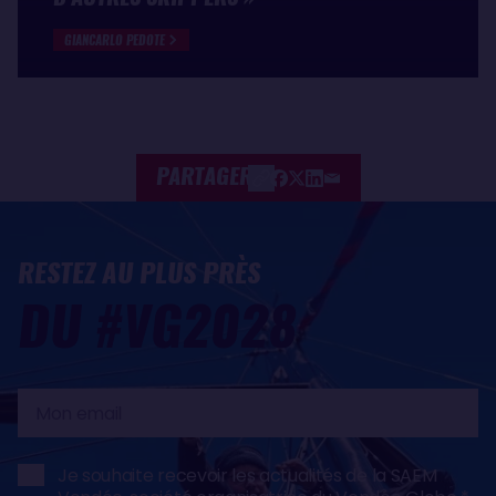
GIANCARLO PEDOTE
PARTAGER
RESTEZ AU PLUS PRÈS
DU #VG2028
Mon
email
Je souhaite recevoir les actualités de la SAEM