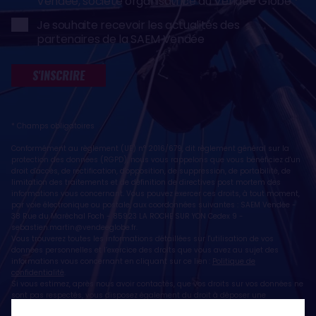
Vendée, société organisatrice du Vendée Globe
Je souhaite recevoir les actualités des
partenaires de la SAEM Vendée
S'INSCRIRE
* Champs obligatoires
Conformément au règlement (UE) n° 2016/679, dit règlement général sur la
protection des données (RGPD), nous vous rappelons que vous bénéficiez d'un
droit d'accès, de rectification, d'opposition, de suppression, de portabilité, de
limitation des traitements et de définition de directives post mortem des
informations vous concernant. Vous pouvez exercer ces droits, à tout moment,
par voie électronique ou postale, aux coordonnées suivantes : SAEM Vendée -
38 Rue du Maréchal Foch - 85923 LA ROCHE SUR YON Cedex 9 -
sebastien.martin@vendeeglobe.fr
.
Vous trouverez toutes les informations détaillées sur l'utilisation de vos
données personnelles et l’exercice des droits que vous avez au sujet des
informations vous concernant en cliquant sur ce lien :
Politique de
confidentialité
.
Si vous estimez, après nous avoir contactés, que vos droits sur vos données ne
sont pas respectés, vous disposez également du droit à déposer une
réclamation ou une plainte auprès de la CNIL, autorité de contrôle compétente