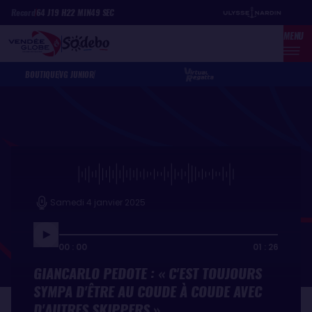
Aller
Panneau de gestion des cookies
Record
64
J
19
H
22
MIN
49
SEC
au
MENU
contenu
principal
BOUTIQUE
VG JUNIOR
Samedi 4 janvier 2025
00 : 00
01 : 26
GIANCARLO PEDOTE : « C'EST TOUJOURS
SYMPA D'ÊTRE AU COUDE À COUDE AVEC
D'AUTRES SKIPPERS »