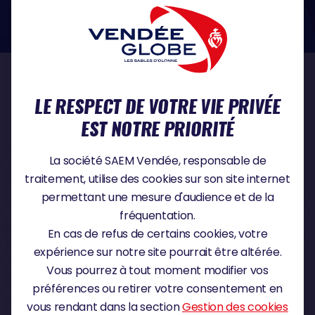
dans le domaine de la protection des données à caractère personnel :
https://www.cnil.fr/fr
NOS PARTENAIRES
LE RESPECT DE VOTRE VIE PRIVÉE
EST NOTRE PRIORITÉ
PARTENAIRE TITRE
La société SAEM Vendée, responsable de
traitement, utilise des cookies sur son site internet
permettant une mesure d'audience et de la
fréquentation.
PARTENAIRE MAJEUR
En cas de refus de certains cookies, votre
expérience sur notre site pourrait être altérée.
Vous pourrez à tout moment modifier vos
préférences ou retirer votre consentement en
vous rendant dans la section
Gestion des cookies