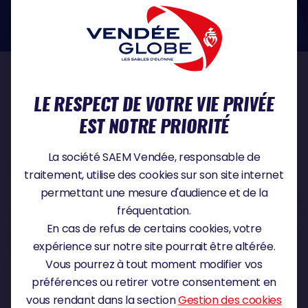
dans le domaine de la protection des données à caractère personnel :
https://www.cnil.fr/fr
NOS PARTENAIRES
LE RESPECT DE VOTRE VIE PRIVÉE
EST NOTRE PRIORITÉ
PARTENAIRE TITRE
La société SAEM Vendée, responsable de
traitement, utilise des cookies sur son site internet
permettant une mesure d'audience et de la
fréquentation.
PARTENAIRE MAJEUR
En cas de refus de certains cookies, votre
expérience sur notre site pourrait être altérée.
Vous pourrez à tout moment modifier vos
préférences ou retirer votre consentement en
vous rendant dans la section
Gestion des cookies