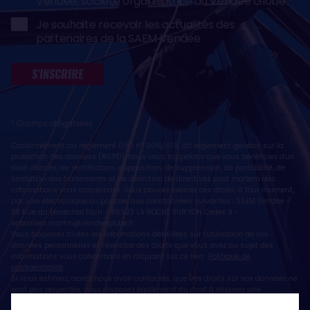
Vendée, société organisatrice du Vendée Globe
Je souhaite recevoir les actualités des
partenaires de la SAEM Vendée
S'INSCRIRE
* Champs obligatoires
Conformément au règlement (UE) n° 2016/679, dit règlement général sur la
protection des données (RGPD), nous vous rappelons que vous bénéficiez d'un
droit d'accès, de rectification, d'opposition, de suppression, de portabilité, de
limitation des traitements et de définition de directives post mortem des
informations vous concernant. Vous pouvez exercer ces droits, à tout moment,
par voie électronique ou postale, aux coordonnées suivantes : SAEM Vendée -
38 Rue du Maréchal Foch - 85923 LA ROCHE SUR YON Cedex 9 -
sebastien.martin@vendeeglobe.fr
.
Vous trouverez toutes les informations détaillées sur l'utilisation de vos
données personnelles et l’exercice des droits que vous avez au sujet des
informations vous concernant en cliquant sur ce lien :
Politique de
confidentialité
.
Si vous estimez, après nous avoir contactés, que vos droits sur vos données ne
sont pas respectés, vous disposez également du droit à déposer une
réclamation ou une plainte auprès de la CNIL, autorité de contrôle compétente