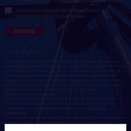
Vendée, société organisatrice du Vendée Globe
Je souhaite recevoir les actualités des
partenaires de la SAEM Vendée
S'INSCRIRE
* Champs obligatoires
Conformément au règlement (UE) n° 2016/679, dit règlement général sur la
protection des données (RGPD), nous vous rappelons que vous bénéficiez d'un
droit d'accès, de rectification, d'opposition, de suppression, de portabilité, de
limitation des traitements et de définition de directives post mortem des
informations vous concernant. Vous pouvez exercer ces droits, à tout moment,
par voie électronique ou postale, aux coordonnées suivantes : SAEM Vendée -
38 Rue du Maréchal Foch - 85923 LA ROCHE SUR YON Cedex 9 -
sebastien.martin@vendeeglobe.fr
.
Vous trouverez toutes les informations détaillées sur l'utilisation de vos
données personnelles et l’exercice des droits que vous avez au sujet des
informations vous concernant en cliquant sur ce lien :
Politique de
confidentialité
.
Si vous estimez, après nous avoir contactés, que vos droits sur vos données ne
sont pas respectés, vous disposez également du droit à déposer une
réclamation ou une plainte auprès de la CNIL, autorité de contrôle compétente