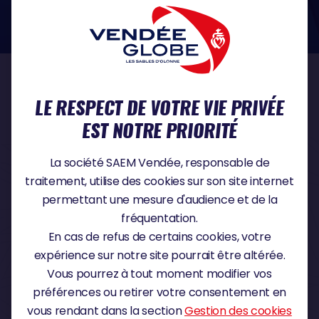
dans le domaine de la protection des données à caractère personnel :
https://www.cnil.fr/fr
NOS PARTENAIRES
LE RESPECT DE VOTRE VIE PRIVÉE
EST NOTRE PRIORITÉ
PARTENAIRE TITRE
La société SAEM Vendée, responsable de
traitement, utilise des cookies sur son site internet
permettant une mesure d'audience et de la
fréquentation.
PARTENAIRE MAJEUR
En cas de refus de certains cookies, votre
expérience sur notre site pourrait être altérée.
Vous pourrez à tout moment modifier vos
préférences ou retirer votre consentement en
vous rendant dans la section
Gestion des cookies