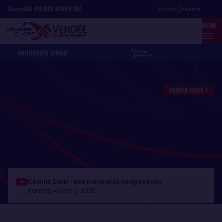
Aller
Panneau de gestion des cookies
Record
64
J
19
H
22
MIN
49
SEC
au
MENU
contenu
principal
BOUTIQUE
VG JUNIOR
CHARLIE DALIN
Charlie Dalin : des méchants nuages noirs
Samedi 4 janvier 2025