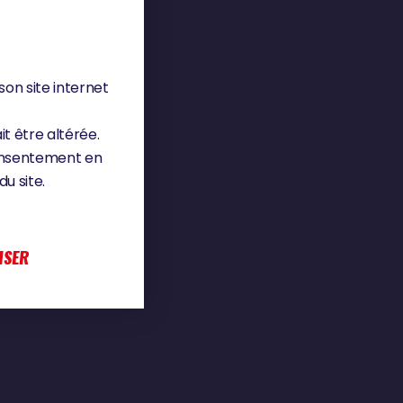
son site internet
it être altérée.
consentement en
u site.
ISER