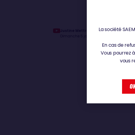
La société SAEM 
Justine Mettraux: Des conditions très d
Dimanche 5 janvier 2025
En cas de refus
Vous pourrez à
vous r
OK