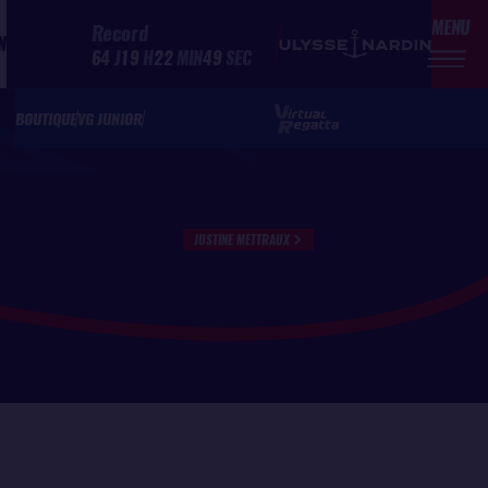
MENU
Record
N
64
J
19
H
22
MIN
49
SEC
BOUTIQUE
VG JUNIOR
JUSTINE METTRAUX