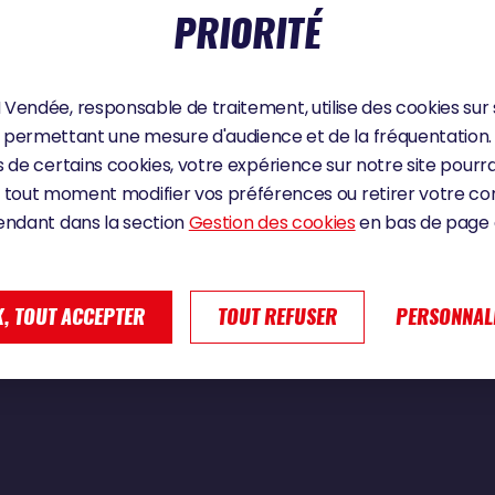
PRIORITÉ
Vendée, responsable de traitement, utilise des cookies sur 
Le Turquais | Vendée Globe 2024
permettant une mesure d'audience et de la fréquentation.
 de certains cookies, votre expérience sur notre site pourra
 tout moment modifier vos préférences ou retirer votre 
endant dans la section
Gestion des cookies
en bas de page d
, TOUT ACCEPTER
TOUT REFUSER
PERSONNAL