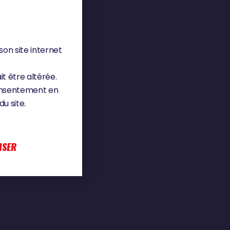
son site internet
it être altérée.
consentement en
u site.
ISER