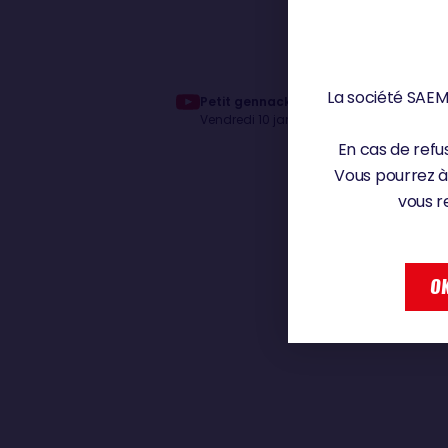
La société SAEM 
Petit gennacker explosé pour Tanguy 
Vendredi 10 janvier 2025
En cas de refus
Vous pourrez à
vous r
OK