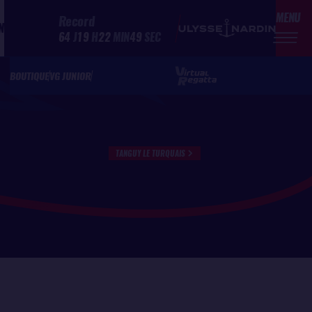
MENU
Record
N
64
J
19
H
22
MIN
49
SEC
BOUTIQUE
VG JUNIOR
TANGUY LE TURQUAIS