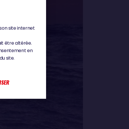
son site internet
it être altérée.
consentement en
u site.
ISER