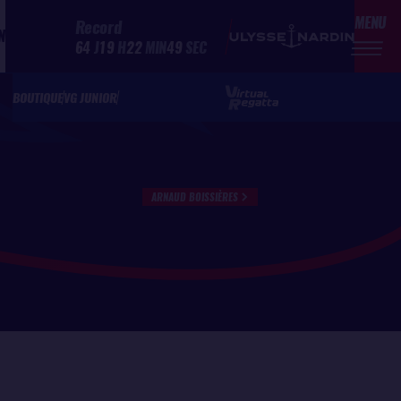
MENU
Record
N
64
J
19
H
22
MIN
49
SEC
BOUTIQUE
VG JUNIOR
ARNAUD BOISSIÈRES