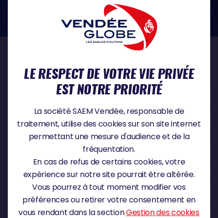
dans le domaine de la protection des données à caractère personnel :
https://www.cnil.fr/fr
NOS PARTENAIRES
LE RESPECT DE VOTRE VIE PRIVÉE
EST NOTRE PRIORITÉ
PARTENAIRE TITRE
La société SAEM Vendée, responsable de
traitement, utilise des cookies sur son site internet
permettant une mesure d'audience et de la
fréquentation.
PARTENAIRE MAJEUR
En cas de refus de certains cookies, votre
expérience sur notre site pourrait être altérée.
Vous pourrez à tout moment modifier vos
préférences ou retirer votre consentement en
vous rendant dans la section
Gestion des cookies