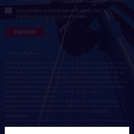
Vendée, société organisatrice du Vendée Globe
Je souhaite recevoir les actualités des
partenaires de la SAEM Vendée
S'INSCRIRE
* Champs obligatoires
Conformément au règlement (UE) n° 2016/679, dit règlement général sur la
protection des données (RGPD), nous vous rappelons que vous bénéficiez d'un
droit d'accès, de rectification, d'opposition, de suppression, de portabilité, de
limitation des traitements et de définition de directives post mortem des
informations vous concernant. Vous pouvez exercer ces droits, à tout moment,
par voie électronique ou postale, aux coordonnées suivantes : SAEM Vendée -
38 Rue du Maréchal Foch - 85923 LA ROCHE SUR YON Cedex 9 -
sebastien.martin@vendeeglobe.fr
.
Vous trouverez toutes les informations détaillées sur l'utilisation de vos
données personnelles et l’exercice des droits que vous avez au sujet des
informations vous concernant en cliquant sur ce lien :
Politique de
confidentialité
.
Si vous estimez, après nous avoir contactés, que vos droits sur vos données ne
sont pas respectés, vous disposez également du droit à déposer une
réclamation ou une plainte auprès de la CNIL, autorité de contrôle compétente