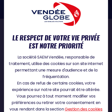
dans le domaine de la protection des données à caractère personnel :
https://www.cnil.fr/fr
NOS PARTENAIRES
LE RESPECT DE VOTRE VIE PRIVÉE
EST NOTRE PRIORITÉ
PARTENAIRE TITRE
La société SAEM Vendée, responsable de
traitement, utilise des cookies sur son site internet
permettant une mesure d'audience et de la
fréquentation.
PARTENAIRE MAJEUR
En cas de refus de certains cookies, votre
expérience sur notre site pourrait être altérée.
Vous pourrez à tout moment modifier vos
préférences ou retirer votre consentement en
vous rendant dans la section
Gestion des cookies