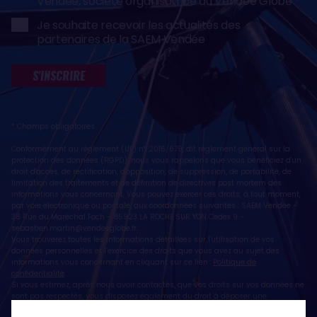
Vendée, société organisatrice du Vendée Globe
Je souhaite recevoir les actualités des
partenaires de la SAEM Vendée
S'INSCRIRE
* Champs obligatoires
Conformément au règlement (UE) n° 2016/679, dit règlement général sur la
protection des données (RGPD), nous vous rappelons que vous bénéficiez d'un
droit d'accès, de rectification, d'opposition, de suppression, de portabilité, de
limitation des traitements et de définition de directives post mortem des
informations vous concernant. Vous pouvez exercer ces droits, à tout moment,
par voie électronique ou postale, aux coordonnées suivantes : SAEM Vendée -
38 Rue du Maréchal Foch - 85923 LA ROCHE SUR YON Cedex 9 -
sebastien.martin@vendeeglobe.fr
.
Vous trouverez toutes les informations détaillées sur l'utilisation de vos
données personnelles et l’exercice des droits que vous avez au sujet des
informations vous concernant en cliquant sur ce lien :
Politique de
confidentialité
.
Si vous estimez, après nous avoir contactés, que vos droits sur vos données ne
sont pas respectés, vous disposez également du droit à déposer une
réclamation ou une plainte auprès de la CNIL, autorité de contrôle compétente