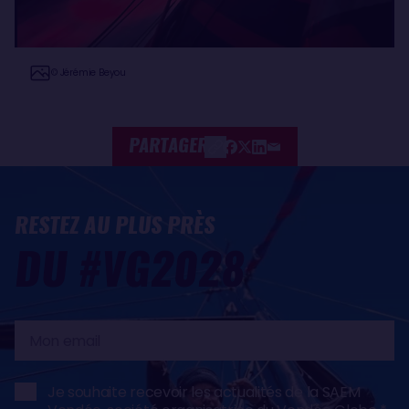
© Jérémie Beyou
PARTAGER
RESTEZ AU PLUS PRÈS
DU #VG2028
Mon
email
Je souhaite recevoir les actualités de la SAEM