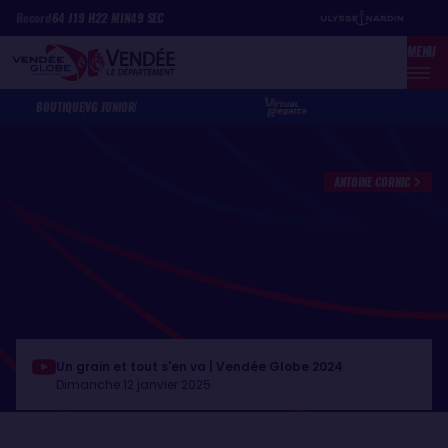
Aller
Panneau de gestion des cookies
Record
64
J
19
H
22
MIN
49
SEC
au
MENU
contenu
principal
BOUTIQUE
VG JUNIOR
ANTOINE CORNIC
Un grain et tout s'en va | Vendée Globe 2024
Dimanche 12 janvier 2025