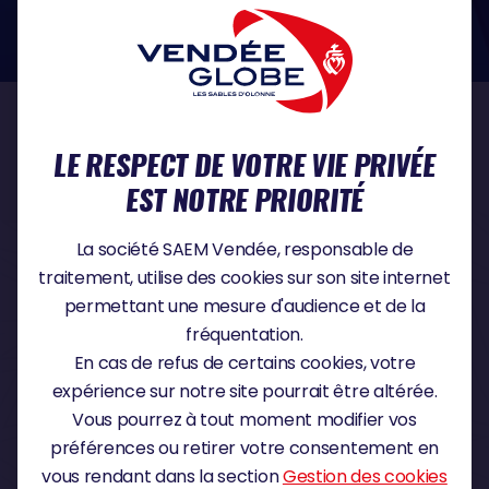
dans le domaine de la protection des données à caractère personnel :
https://www.cnil.fr/fr
NOS PARTENAIRES
LE RESPECT DE VOTRE VIE PRIVÉE
EST NOTRE PRIORITÉ
PARTENAIRE TITRE
La société SAEM Vendée, responsable de
traitement, utilise des cookies sur son site internet
permettant une mesure d'audience et de la
fréquentation.
PARTENAIRE MAJEUR
En cas de refus de certains cookies, votre
expérience sur notre site pourrait être altérée.
Vous pourrez à tout moment modifier vos
préférences ou retirer votre consentement en
vous rendant dans la section
Gestion des cookies