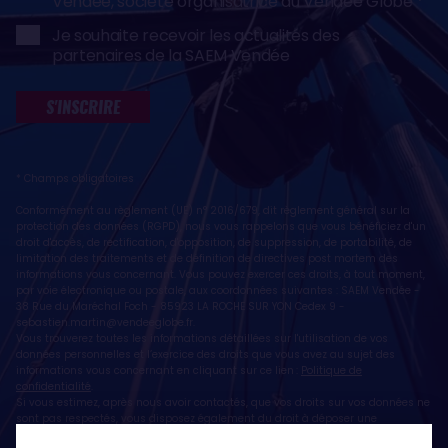
Vendée, société organisatrice du Vendée Globe
Je souhaite recevoir les actualités des
partenaires de la SAEM Vendée
S'INSCRIRE
* Champs obligatoires
Conformément au règlement (UE) n° 2016/679, dit règlement général sur la
protection des données (RGPD), nous vous rappelons que vous bénéficiez d'un
droit d'accès, de rectification, d'opposition, de suppression, de portabilité, de
limitation des traitements et de définition de directives post mortem des
informations vous concernant. Vous pouvez exercer ces droits, à tout moment,
par voie électronique ou postale, aux coordonnées suivantes : SAEM Vendée -
38 Rue du Maréchal Foch - 85923 LA ROCHE SUR YON Cedex 9 -
sebastien.martin@vendeeglobe.fr
.
Vous trouverez toutes les informations détaillées sur l'utilisation de vos
données personnelles et l’exercice des droits que vous avez au sujet des
informations vous concernant en cliquant sur ce lien :
Politique de
confidentialité
.
Si vous estimez, après nous avoir contactés, que vos droits sur vos données ne
sont pas respectés, vous disposez également du droit à déposer une
réclamation ou une plainte auprès de la CNIL, autorité de contrôle compétente